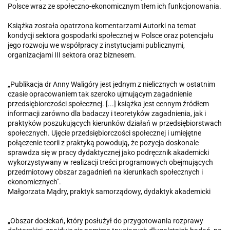
Polsce wraz ze społeczno-ekonomicznym tłem ich funkcjonowania.
Książka została opatrzona komentarzami Autorki na temat
kondycji sektora gospodarki społecznej w Polsce oraz potencjału
jego rozwoju we współpracy z instytucjami publicznymi,
organizacjami III sektora oraz biznesem.
„Publikacja dr Anny Waligóry jest jednym z nielicznych w ostatnim
czasie opracowaniem tak szeroko ujmującym zagadnienie
przedsiębiorczości społecznej. [...] książka jest cennym źródłem
informacji zarówno dla badaczy i teoretyków zagadnienia, jak i
praktyków poszukujących kierunków działań w przedsiębiorstwach
społecznych. Ujęcie przedsiębiorczości społecznej i umiejętne
połączenie teorii z praktyką powodują, że pozycja doskonale
sprawdza się w pracy dydaktycznej jako podręcznik akademicki
wykorzystywany w realizacji treści programowych obejmujących
przedmiotowy obszar zagadnień na kierunkach społecznych i
ekonomicznych".
Małgorzata Mądry, praktyk samorządowy, dydaktyk akademicki
„Obszar dociekań, który posłużył do przygotowania rozprawy