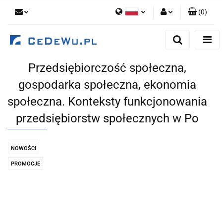
(
0
)
Polski
Zaloguj się
English
Zarejestruj się
Przedsiębiorczość społeczna,
Dodaj zgłoszenie
gospodarka społeczna, ekonomia
Zgody cookies
społeczna. Konteksty funkcjonowania
przedsiębiorstw społecznych w Po
NOWOŚCI
PROMOCJE