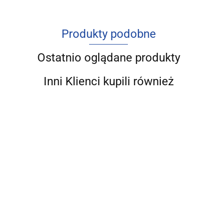
Produkty podobne
Ostatnio oglądane produkty
Inni Klienci kupili również
Ekonomia
Przestępczość
niepewności,
samochodowa
CROWDFUN
czyli jak nie
60.00
w Polsce i na
- podręcznik.
być
Przedsiębiorczość w
60.00
45.00