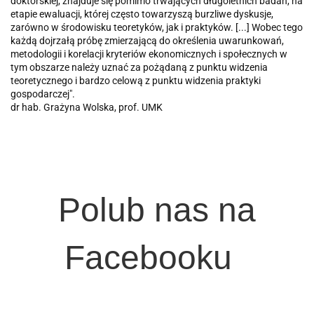
doktorskiej, znajduje się pomimo trwających długoletnich badań, na
etapie ewaluacji, której często towarzyszą burzliwe dyskusje,
zarówno w środowisku teoretyków, jak i praktyków. [...] Wobec tego
każdą dojrzałą próbę zmierzającą do określenia uwarunkowań,
metodologii i korelacji kryteriów ekonomicznych i społecznych w
tym obszarze należy uznać za pożądaną z punktu widzenia
teoretycznego i bardzo celową z punktu widzenia praktyki
gospodarczej".
dr hab. Grażyna Wolska, prof. UMK
Polub nas na
Facebooku