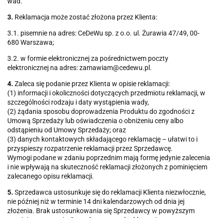
wad.
3.
Reklamacja może zostać złożona przez Klienta:
3.1. pisemnie na adres: CeDeWu sp. z o.o. ul. Żurawia 47/49, 00-
680 Warszawa;
3.2. w formie elektronicznej za pośrednictwem poczty
elektronicznej na adres: zamawiam@cedewu.pl.
4.
Zaleca się podanie przez Klienta w opisie reklamacji:
(1) informacji i okoliczności dotyczących przedmiotu reklamacji, w
szczególności rodzaju i daty wystąpienia wady,
(2) żądania sposobu doprowadzenia Produktu do zgodności z
Umową Sprzedaży lub oświadczenia o obniżeniu ceny albo
odstąpieniu od Umowy Sprzedaży; oraz
(3) danych kontaktowych składającego reklamację – ułatwi to i
przyspieszy rozpatrzenie reklamacji przez Sprzedawcę.
Wymogi podane w zdaniu poprzednim mają formę jedynie zalecenia
i nie wpływają na skuteczność reklamacji złożonych z pominięciem
zalecanego opisu reklamacji.
5.
Sprzedawca ustosunkuje się do reklamacji Klienta niezwłocznie,
nie później niż w terminie 14 dni kalendarzowych od dnia jej
złożenia. Brak ustosunkowania się Sprzedawcy w powyższym