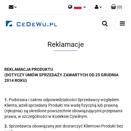
(
0
)
Polski
Zaloguj się
English
Zarejestruj się
Dodaj zgłoszenie
Reklamacje
Zgody cookies
REKLAMACJA PRODUKTU
(DOTYCZY UMÓW SPRZEDAŻY ZAWARTYCH OD 25 GRUDNIA
2014 ROKU)
1.
Podstawa i zakres odpowiedzialności Sprzedawcy względem
Klienta, jeżeli sprzedany Produkt ma wadę fizyczną lub prawną
(rękojmia) są określone powszechnie obowiązującymi przepisami
prawa, w szczególności w Kodeksie Cywilnym.
2.
Sprzedawca obowiązany jest dostarczyć Klientowi Produkt bez