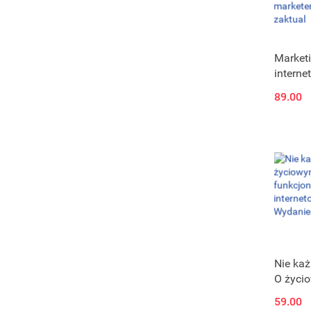
Market
interne
Google
89.00
Pozycj
Ads & 
Analyti
biznesu
commer
market
Wydanie
Nie każ
O życi
podejśc
59.00
funkcjo