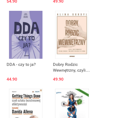
54.90
49.90
wszechświata
DDA - czy to ja?
Dobry Rodzic
Wewnętrzny, czyli
jak stworzyć pełną
44.90
49.90
troski i miłości
relację ze sobą