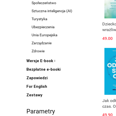
Społeczeństwo
Sztuczna inteligencja (AI)
Turystyka
Dzieck
Ubezpieczenia
wrażliw
mądrze
Unia Europejska
49.00
wspier
Zarządzanie
Zdrowie
Wersje E-book
Bezpłatne e-booki
Zapowiedzi
For English
Zestawy
Jak od
czas. O
Parametry
odzyska
49.90