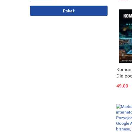
stwórz
imperi
Pokaż
Komunik
Dla po
49.00