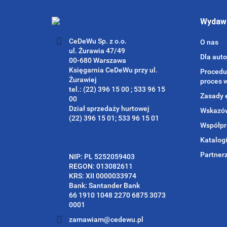
Wydaw
CeDeWu Sp. z o.o.
O nas
ul. Żurawia 47/49
Dla aut
00-680 Warszawa
Księgarnia CeDeWu przy ul.
Procedu
Żurawiej
proces 
tel.: (22) 396 15 00 ; 533 96 15
Zasady 
00
Dział sprzedaży hurtowej
Wskazów
(22) 396 15 01; 533 96 15 01
Współpr
Katalog
Partner
NIP: PL 5252059403
REGON: 013082611
KRS: XII 0000033974
Bank: Santander Bank
66 1910 1048 2270 6875 3073
0001
zamawiam@cedewu.pl