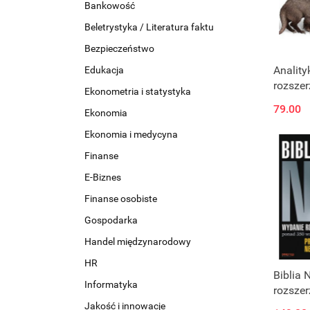
Bankowość
Beletrystyka / Literatura faktu
Bezpieczeństwo
Anality
Edukacja
rozszer
Ekonometria i statystyka
Automa
79.00
Ekonomia
sztucz
intelig
Ekonomia i medycyna
podejm
Finanse
decyzji
E-Biznes
Finanse osobiste
Gospodarka
Handel międzynarodowy
HR
Biblia 
Informatyka
rozszer
350 wz
Jakość i innowacje