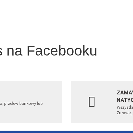
nternetowych.
organizację na
Wydanie IV
 III
nowo i czerpać z
najlepszych modeli
biznesowych
s na Facebooku
ZAMAW
NATY
ta, przelew bankowy lub
Wszystki
Żurawiej