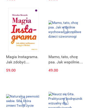
Copywriting &
współczucie mogą
Webwriting
wspierać relacje
(przepakowanie)
intymne
Magia Instagrama.
Mamo, tato, chcę
Jak zdobyć
psa. Jak wspólnie
milionowe zasięgi w
wychować
59.00
49.00
90 dni
szczęśliwe dzieci i
czworonogi