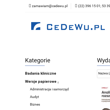
zamawiam@cedewu.pl
(22) 396 15 01; 53 3
Kategorie
Now
Wydawnictwo
Kategorie
Nowości
Zapowiedzi
Be
Kategorie
Wyda
Badania kliniczne
Wersje papierowe
Administracja i samorząd
Audyt
Biznes