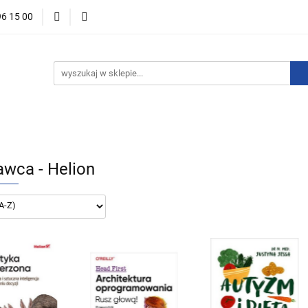
96 15 00
ości
Zapowiedzi
Bestsellery
Promocje
Okazje 
For English
Wydawnictwa
stsellery
Promocje
Okazje i zestawy
Wydawnictwo
wca - Helion