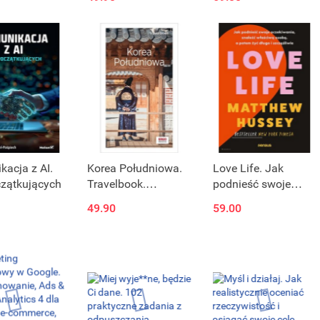
 własne
zwiększona
pracować ze swoim
um
produktywność i
mózgiem (a nie
wydajność na
przeciwko niemu)
zawołanie!
acja z AI.
Korea Południowa.
Love Life. Jak
czątkujących
Travelbook.
podnieść swoje
Wydanie 1
oczekiwania,
49.90
59.00
znaleźć właściwą
osobę, a potem żyć
długo i szczęśliwie