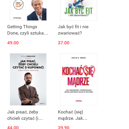
Getting Things
Jak być fit i nie
Done, czyli sztuka
zwariować?
bezstresowej
49.00
37.00
efektywności.
Wydanie II
Jak pisać, żeby
Kochać (się)
chcieli czytać (i
mądrze. Jak
kupować).
uważność i
44.00
39.90