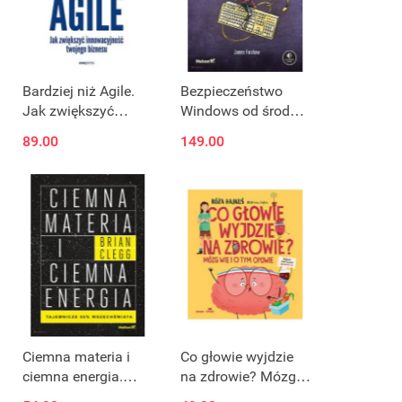
Bardziej niż Agile.
Bezpieczeństwo
Jak zwiększyć
Windows od środka.
innowacyjność
Kompleksowe
89.00
149.00
twojego biznesu
spojrzenie na
uwierzytelnianie,
autoryzację i audyt
systemu
Ciemna materia i
Co głowie wyjdzie
ciemna energia.
na zdrowie? Mózg
Tajemnicze 95%
wie i o tym opowie