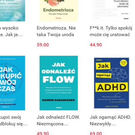
o wysoko
Endometrioza. Nie
F**k it. Tylko spokój
e. Jak je
taka Twoja uroda
może cię uratować
 wychować i
59.00
44.90
ać
kupić swój
Jak odnaleźć FLOW.
Jak ogarnąć ADHD.
dblokuj się,
Niezmącona
Niezwykły
j wolność i
koncentracja,
przewodnik, jak
49.90
69.00