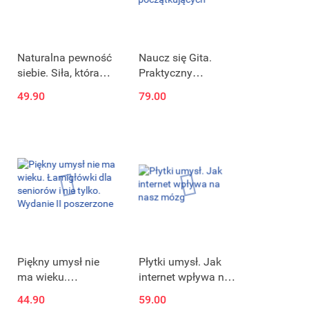
Naturalna pewność
Naucz się Gita.
siebie. Siła, która
Praktyczny
zmieni Twoje życie
podręcznik wizualny
49.90
79.00
dla początkujących
Piękny umysł nie
Płytki umysł. Jak
ma wieku.
internet wpływa na
Łamigłówki dla
nasz mózg
44.90
59.00
seniorów i nie tylko.