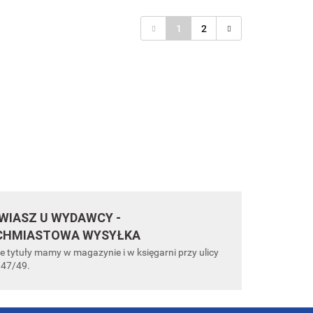
Wydanie II
poszerzone
1
2
IASZ U WYDAWCY -
CHMIASTOWA WYSYŁKA
e tytuły mamy w magazynie i w księgarni przy ulicy
 47/49.