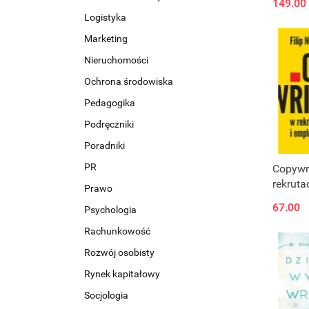
149.00
i strateg
Logistyka
progra
Marketing
neurol
Nieruchomości
Ochrona środowiska
Pedagogika
Podręczniki
Poradniki
PR
Copywr
rekruta
Prawo
brandi
67.00
Psychologia
Rachunkowość
Rozwój osobisty
Rynek kapitałowy
Socjologia