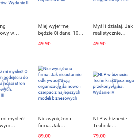
ing
Miej wyje**ne,
Myśl i działaj. Jak
towy w
będzie Ci dane. 102
realistycznie
.
praktyczne zadania
oceniać
49.90
49.90
onowanie,
z odpuszczania
rzeczywistość i
Google
osiągać swoje cele
cs 4 dla
, e-
ce,
erów.
 II zaktual
 mi myśleć!
Niezwyciężona
NLP w biznesie.
owym
firma. Jak
Techniki
iu do
nieustannie
skutecznego
89.00
79.00
nalności
odkrywać swoją
przekonywania.