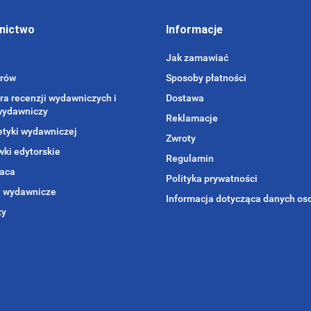
nictwo
Informacje
Jak zamawiać
orów
Sposoby płatności
ra recenzji wydawniczych i
Dostawa
wydawniczy
Reklamacje
etyki wydawniczej
Zwroty
ki edytorskie
Regulamin
aca
Polityka prywatności
i wydawnicze
Informacja dotycząca danych o
zy