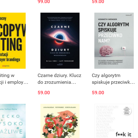
99.00
59.00
ii
wprowadzenie do
mowania
programowania
ingwistycznego
iting w
Czarne dziury. Klucz
Czy algorytm
cji i employer
do zrozumienia
spiskuje przeciwko
ngu
Wszechświata
nam? Co każdy
59.00
59.00
powinien wiedzieć o
koncepcjach i
pułapkach sztucznej
inteligencji