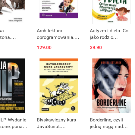
ka
Architektura
Autyzm i dieta. Co
zona.
oprogramowania.
jako rodzic
tyzacja i
Rusz głową!
powinieneś
129.00
39.90
na
Przewodnik po
wiedzieć. Wydanie II
encja w
myśleniu
rozszerzone
owaniu
architektonicznym
NLP. Wydanie
Błyskawiczny kurs
Borderline, czyli
zone, ponad
JavaScript.
jedną nogą nad
orców, metod
Praktyczne
przepaścią