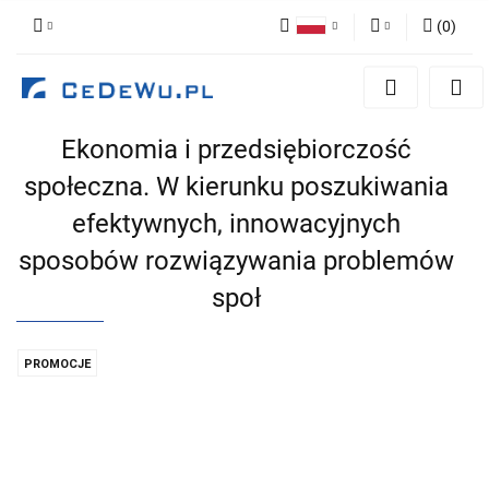
(
0
)
Polski
Zaloguj się
English
Zarejestruj się
Ekonomia i przedsiębiorczość
Dodaj zgłoszenie
społeczna. W kierunku poszukiwania
Zgody cookies
efektywnych, innowacyjnych
sposobów rozwiązywania problemów
społ
PROMOCJE