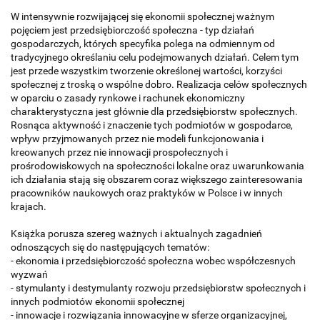
W intensywnie rozwijającej się ekonomii społecznej ważnym
pojęciem jest przedsiębiorczość społeczna - typ działań
gospodarczych, których specyfika polega na odmiennym od
tradycyjnego określaniu celu podejmowanych działań. Celem tym
jest przede wszystkim tworzenie określonej wartości, korzyści
społecznej z troską o wspólne dobro. Realizacja celów społecznych
w oparciu o zasady rynkowe i rachunek ekonomiczny
charakterystyczna jest głównie dla przedsiębiorstw społecznych.
Rosnąca aktywność i znaczenie tych podmiotów w gospodarce,
wpływ przyjmowanych przez nie modeli funkcjonowania i
kreowanych przez nie innowacji prospołecznych i
prośrodowiskowych na społeczności lokalne oraz uwarunkowania
ich działania stają się obszarem coraz większego zainteresowania
pracowników naukowych oraz praktyków w Polsce i w innych
krajach.
Książka porusza szereg ważnych i aktualnych zagadnień
odnoszących się do następujących tematów:
- ekonomia i przedsiębiorczość społeczna wobec współczesnych
wyzwań
- stymulanty i destymulanty rozwoju przedsiębiorstw społecznych i
innych podmiotów ekonomii społecznej
- innowacje i rozwiązania innowacyjne w sferze organizacyjnej,