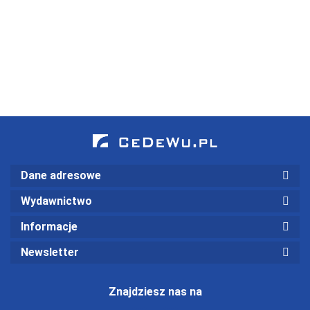
89.00
Ocena
uwarunkowań
66.75
69.00
sprawozdań
interdyscyplinarnych
51.75
finansowych,
analiza
wskaźnikowa
(wyd. III)
Dane adresowe
Wydawnictwo
Informacje
Newsletter
Znajdziesz nas na