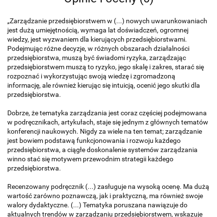
„Zarządzanie przedsiębiorstwem w (...) nowych uwarunkowaniach
jest dużą umiejętnością, wymaga lat doświadczeń, ogromnej
wiedzy, jest wyzwa­niem dla kierujących przedsiębiorstwami.
Podejmując różne decyzje, w różnych obszarach działalności
przedsiębiorstwa, muszą być świadomi ryzyka, zarządzając
przedsiębiorstwem muszą to ryzyko, jego skalę i zakres, starać się
rozpoznać i wykorzystując swoją wiedzę i zgromadzoną
informację, ale również kierując się intuicją, ocenić jego skutki dla
przedsiębiorstwa.
Dobrze, że tematyka zarządzania jest coraz częściej podejmowana
w podręcznikach, artykułach, staje się jednym z głównych tematów
konferencji na­ukowych. Nigdy za wiele na ten temat; zarządzanie
jest bowiem podstawą funkcjonowania i rozwoju każdego
przedsiębiorstwa, a ciągłe doskonalenie systemów zarządzania
winno stać się motywem przewodnim strategii każdego
przedsiębiorstwa.
Recenzowany podręcznik (...) zasługuje na wysoką ocenę. Ma dużą
wartość zarówno poznawczą, jak i praktyczną, ma również swoje
walory dydak­tyczne. (...) Tematyka poruszana nawiązuje do
aktualnych trendów w zarządzaniu przedsiębiorstwem, wskazuje