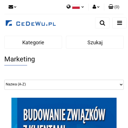
(
0
)
Polski
Zaloguj się
English
Zarejestruj się
Dodaj zgłoszenie
Kategorie
Szukaj
Zgody cookies
Marketing