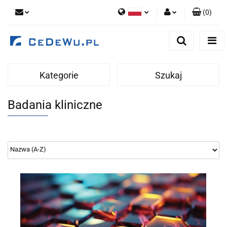
(
0
)
Polski
Zaloguj się
English
Zarejestruj się
Dodaj zgłoszenie
Kategorie
Szukaj
Zgody cookies
Badania kliniczne