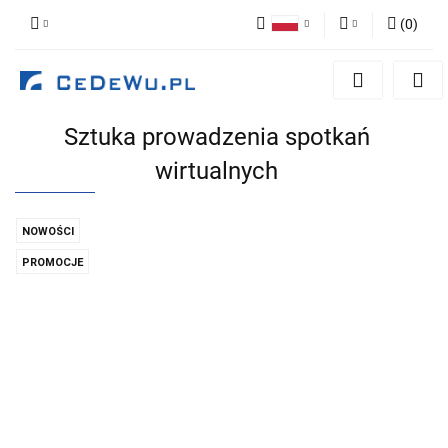
(
0
)
Polski
Zaloguj się
English
Zarejestruj się
Sztuka prowadzenia spotkań
Dodaj zgłoszenie
wirtualnych
Zgody cookies
NOWOŚCI
PROMOCJE