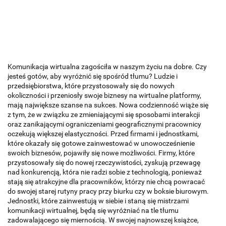
Komunikacja wirtualna zagościła w naszym życiu na dobre. Czy
jesteś gotów, aby wyróżnić się spośród tłumu? Ludzie i
przedsiębiorstwa, które przystosowały się do nowych
okoliczności i przeniosły swoje biznesy na wirtualne platformy,
mają największe szanse na sukces. Nowa codzienność wiąże się
z tym, że w związku ze zmieniającymi się sposobami interakcji
oraz zanikającymi ograniczeniami geograficznymi pracownicy
oczekują większej elastyczności. Przed firmami i jednostkami,
które okazały się gotowe zainwestować w unowocześnienie
swoich biznesów, pojawiły się nowe możliwości. Firmy, które
przystosowały się do nowej rzeczywistości, zyskują przewagę
nad konkurencją, która nie radzi sobie z technologią, ponieważ
stają się atrakcyjne dla pracowników, którzy nie chcą powracać
do swojej starej rutyny pracy przy biurku czy w boksie biurowym.
Jednostki, które zainwestują w siebie i staną się mistrzami
komunikacji wirtualnej, będą się wyróżniać na tle tłumu
zadowalającego się miernością. W swojej najnowszej książce,