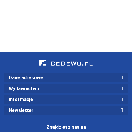
- od
kobie
kryzys zdrowia
upadków na
psychicznego i
kolana i
jak odzyskać
ciosów w
równowagę
plecy do
zaszczytów (
Dane adresowe
Wydawnictwo
Informacje
Newsletter
Znajdziesz nas na