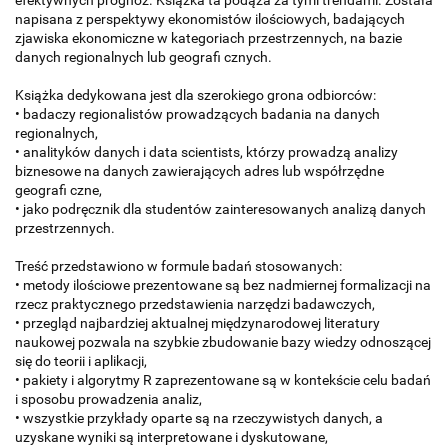
napisana z perspektywy ekonomistów ilościowych, badających
zjawiska ekonomiczne w kategoriach przestrzennych, na bazie
danych regionalnych lub geografi cznych.
Książka dedykowana jest dla szerokiego grona odbiorców:
• badaczy regionalistów prowadzących badania na danych
regionalnych,
• analityków danych i data scientists, którzy prowadzą analizy
biznesowe na danych zawierających adres lub współrzędne
geografi czne,
• jako podręcznik dla studentów zainteresowanych analizą danych
przestrzennych.
Treść przedstawiono w formule badań stosowanych:
• metody ilościowe prezentowane są bez nadmiernej formalizacji na
rzecz praktycznego przedstawienia narzędzi badawczych,
• przegląd najbardziej aktualnej międzynarodowej literatury
naukowej pozwala na szybkie zbudowanie bazy wiedzy odnoszącej
się do teorii i aplikacji,
• pakiety i algorytmy R zaprezentowane są w kontekście celu badań
i sposobu prowadzenia analiz,
• wszystkie przykłady oparte są na rzeczywistych danych, a
uzyskane wyniki są interpretowane i dyskutowane,