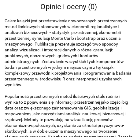
Opinie i oceny (0)
Celem książki jest przedstawienie nowoczesnych przestrzennych
metod ilościowych stosowanych w ekonomii, regionalistyce i
analizach biznesowych - statystyki przestrzennej, ekonometrii
przestrzennej, symulacji Monte Carlo i bootstrap oraz uczenia
maszynowego. Publikacja prezentuje szczegółowo sposoby
analizy, wizualizacji i integracji danych o różnej granulacji:
punktowych, obszarowych, gridowych i konturów
administracyjnych. Zestawienie wszystkich tych komponentów
badań przestrzennych w jednym miejscu czyni z tej książki
kompleksowy przewodnik projektowania i programowania badania
przestrzennego w środowisku R oraz interpretacji uzyskanych
wyników.
Popularność przestrzennych metod ilościowych stale rośnie i
wynika to z pojawienia się informacji przestrzennej jako części big
data oraz zwiększonego zainteresowania GIS, geolokalizacją i
mapowaniem, jako narzędziami analityki naukowej, biznesowej i
rządowej. Metody te pozwalają na wizualizację procesów
ekonomiczno-społecznych, uzyskanie zależności przyczynowo-
skutkowych, a w dobie uczenia maszynowego na tworzenie
efektywnych prognoz. Książka ta podąża za tymi trendami. Została