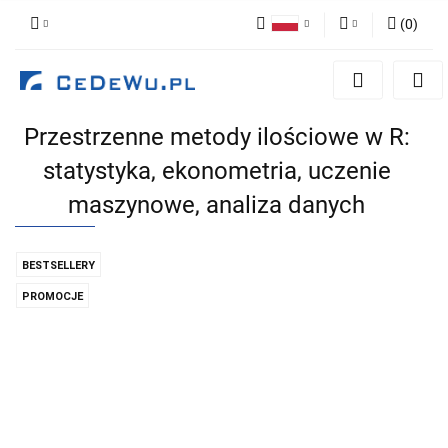
(
0
)
Polski
Zaloguj się
English
Zarejestruj się
Przestrzenne metody ilościowe w R:
Dodaj zgłoszenie
statystyka, ekonometria, uczenie
Zgody cookies
maszynowe, analiza danych
BESTSELLERY
PROMOCJE