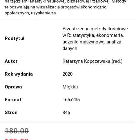
narzędziami analityki naukowej, biznesowej i rządowej. Metody
te pozwalają na wizualizację procesów ekonomiczno-
społecznych, uzyskanie za
Przestrzenne metody ilościowe
w R: statystyka, ekonometria,
Podtytuł
uczenie maszynowe, analiza
danych
Autor
Katarzyna Kopczewska (red.)
Rok wydania
2020
Oprawa
Miękka
Format
165x235
Stron
846
180.00