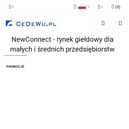
(
0
)
Polski
Zaloguj się
English
Zarejestruj się
NewConnect - rynek giełdowy dla
Dodaj zgłoszenie
małych i średnich przedsiębiorstw
Zgody cookies
PROMOCJE