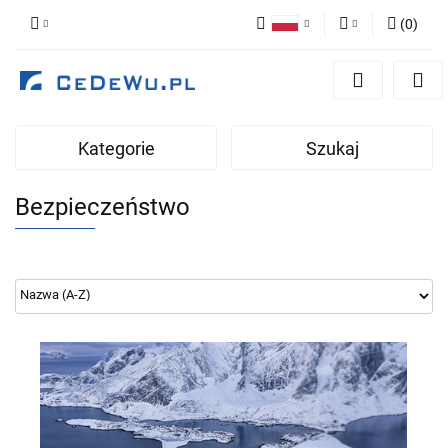
(
0
)
Polski
Zaloguj się
English
Zarejestruj się
Dodaj zgłoszenie
Kategorie
Szukaj
Zgody cookies
Bezpieczeństwo