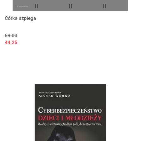
Córka szpiega
59.00
44.25