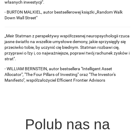
własnych inwestycji".
- BURTON MALKIEL, autor bestsellerowej książki „Random Walk
Down Wall Street"
„Meir Statman z perspektywy współczesnej neuropsychologii rzuca
jasne światło na wszelkie umysłowe demony, jakie sprzysięgły się
przeciwko tobie, by uczynić cię biednym. Statman rozbawi cię,
przyprawi o łzy i, co najważniejsze, poprawi twój rachunek zysków i
strat".
- WILLIAM BERNSTEIN, autor bestsellera "Intelligent Asset
Allocator", "The Four Pillars of Investing" oraz "The Investor's
Manifesto", współzałożyciel Effi­cient Frontier Advisors
Polub nas na