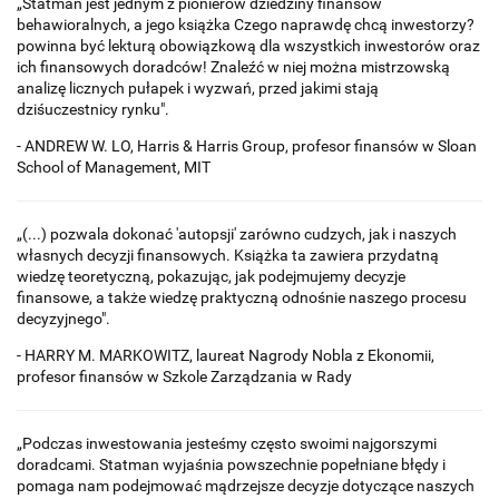
„Statman jest jednym z pionierów dziedziny finansów
behawioralnych, a jego książka Czego naprawdę chcą inwestorzy?
powinna być lekturą obowiąz­kową dla wszystkich inwestorów oraz
ich finansowych doradców! Znaleźć w niej można mistrzowską
analizę licznych pułapek i wyzwań, przed jakimi stają
dziśuczestnicy rynku".
- ANDREW W. LO, Harris & Harris Group, profesor finansów w Sloan
School of Management, MIT
„(...) pozwala dokonać 'autopsji' zarówno cudzych, jak i naszych
własnych decyzji finansowych. Książka ta zawiera przydatną
wiedzę teoretyczną, pokazując, jak podejmujemy decyzje
finansowe, a także wiedzę praktyczną odnośnie naszego procesu
decyzyjnego".
- HARRY M. MARKOWITZ, laureat Nagrody Nobla z Ekonomii,
profesor finansów w Szkole Zarządzania w Rady
„Podczas inwestowania jesteśmy często swoimi najgorszymi
doradcami. Statman wyjaśnia powszechnie popełniane błędy i
pomaga nam podejmować mądrzejsze decyzje dotyczące naszych