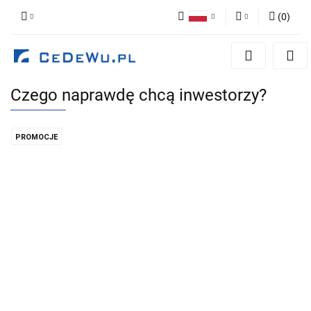
(
0
)
Polski
Zaloguj się
English
Zarejestruj się
Czego naprawdę chcą inwestorzy?
Dodaj zgłoszenie
Zgody cookies
PROMOCJE