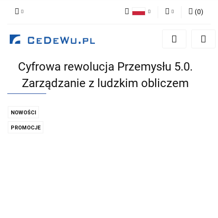
(
0
)
Polski
Zaloguj się
English
Zarejestruj się
Cyfrowa rewolucja Przemysłu 5.0.
Dodaj zgłoszenie
Zarządzanie z ludzkim obliczem
Zgody cookies
NOWOŚCI
PROMOCJE