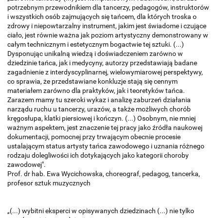
potrzebnym przewodnikiem dla tancerzy, pedagogów, instruktorów
i wszystkich osób zajmujących się tańcem, dla których troska o
zdrowy i niepowtarzalny instrument, jakim jest świadome i czujące
ciało, jest równie ważna jak poziom artystyczny demonstrowany w
całym technicznym i estetycznym bogactwie tej sztuki. (...)
Dysponując unikalną wiedzą i doświadczeniem zarówno w
dziedzinie tańca, jak i medycyny, autorzy przedstawiają badane
zagadnienie z interdyscyplinarnej, wielowymiarowej perspektywy,
co sprawia, że przedstawiane konkluzje stają się cennym
materiałem zarówno dla praktyków, jak i teoretyków tańca.
Zarazem mamy tu szeroki wykaz i analizę zaburzeń działania
narządu ruchu u tancerzy, urazów, a także możliwych chorób
kręgosłupa, klatki piersiowej i kończyn. (...) Osobnym, nie mniej
ważnym aspektem, jest znaczenie tej pracy jako źródła naukowej
dokumentacji, pomocnej przy trwającym obecnie procesie
ustalającym status artysty tańca zawodowego i uznania różnego
rodzaju dolegliwości ich dotykających jako kategorii choroby
zawodowej".
Prof. dr hab. Ewa Wycichowska, choreograf, pedagog, tancerka,
profesor sztuk muzycznych
„(...) wybitni eksperci w opisywanych dziedzinach (...) nie tylko