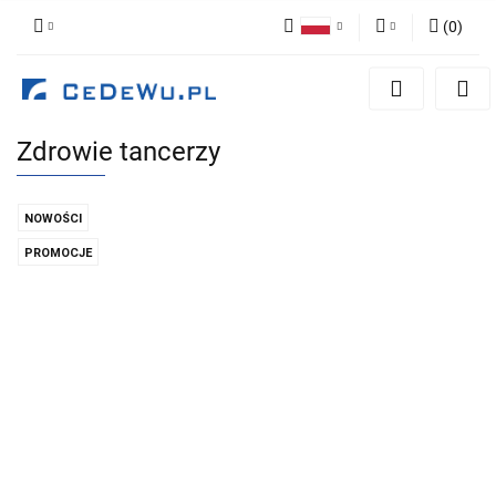
(
0
)
Polski
Zaloguj się
English
Zarejestruj się
Zdrowie tancerzy
Dodaj zgłoszenie
Zgody cookies
NOWOŚCI
PROMOCJE