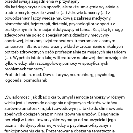
przedstawiają zagadnienia w przystępny
dla każdego czytelnika sposób, ale także umiejętnie wyjaśniają
trudne merytorycznie kwestie. (...) Zdrowie tancerzy (...) z
powodzeniem łączy wiedzę naukową z zakresu medycyny,
biomechaniki, fizjoterapii, dietetyki, psychologii oraz sportu z
praktycznymi informacjami dotyczącymi tańca. Książkę tę mogę
zdecydowanie polecić specjalistom z dziedziny medycyny
sportowej, lekarzom, fizjoterapeutom, trenerom oraz samym
tancerzom. Stanowi ona ważny wkład w zrozumienie unikalnych
potrzeb zdrowotnych osób profesjonalnie zajmujących się tańcem
(...). Wypełnia istotną lukę w literaturze naukowej, dostarczając nie
tylko wiedzy, ale i szczegółowej pomocy w specyficznych
problemach tancerzy".
Prof. dr hab. n. med. Dawid Larysz, neurochirurg, psycholog,
logopeda, biomechanik
„Świadomość, jak dbać o ciało, umysł i emocje tancerzy w różnym
wieku jest kluczem do osiągania najlepszych efektów w tańcu
zarówno amatorskim, jak i zawodowym, a także do eliminowania
zbędnych obciążeń oraz minimalizowania urazów. Osiągnięcie
perfekcji w tańcu towarzyskim wymaga od nauczyciela i jego
ucznia interdyscyplinarnej wiedzy o psychiczno-fizycznym
funkcjonowaniu ciała. Prezentowana obszerna tematycznie