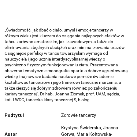
„Świadomość, jak dbać o ciało, umysł i emocje tancerzy w
różnym wieku jest kluczem do osiągania najlepszych efektów w
tańcu zarówno amatorskim, jak i zawodowym, a także do
eliminowania zbędnych obciążeń oraz minimalizowania urazów.
Osiągnięcie perfekcji w tańcu towarzyskim wymaga od
nauczyciela i jego ucznia interdyscyplinarnej wiedzy o
psychiczno-fizycznym funkcjonowaniu ciała. Prezentowana
obszerna tematycznie monografia oparta o dobrze ugruntowaną
wiedzę i najnowsze badania naukowe pomoże świadomie
kształtować tancerzowi i jego trenerowi taneczne marzenia, a
także cieszyć się dobrym zdrowiem również po zakończeniu
kariery tanecznej". Dr hab. Joanna Ziomek, prof. UAM, sędzia,
kat. I WDC, tancerka klasy tanecznej S, biolog
Podtytuł
Zdrowie tancerzy
Krystyna Świderska, Joanna
Autor
Gorwa, Maria Kołtowska-