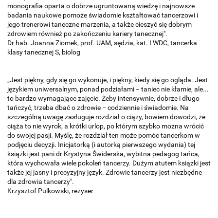
monografia oparta o dobrze ugruntowaną wiedzę i najnowsze
badania naukowe pomoże świadomie kształtować tancerzowi i
jego trenerowi taneczne marzenia, a także cieszyć się dobrym
zdrowiem również po zakończeniu kariery tanecznej".
Dr hab. Joanna Ziomek, prof. UAM, sędzia, kat. I WDC, tancerka
klasy tanecznej S, biolog
„Jest piękny, gdy się go wykonuje, i piękny, kiedy się go ogląda. Jest
językiem uniwersalnym, ponad podziałami − taniec nie kłamie, ale...
to bardzo wymagające zajęcie. Żeby intensywnie, dobrze i długo
tańczyć, trzeba dbać o zdrowie − codziennie i świadomie. Na
szczególną uwagę zasługuje rozdział o ciąży, bowiem dowodzi, że
ciąża to nie wyrok, a krótki urlop, po którym szybko można wrócić
do swojej pasji. Myślę, że rozdział ten może pomóc tancerkom w
podjęciu decyzji. Inicjatorką (i autorką pierwszego wydania) tej
książki jest pani dr Krystyna Świderska, wybitna pedagog tańca,
która wychowała wiele pokoleń tancerzy. Dużym atutem książki jest
także jej jasny i precyzyjny język. Zdrowie tancerzy jest niezbędne
dla zdrowia tancerzy".
Krzysztof Pulkowski, reżyser