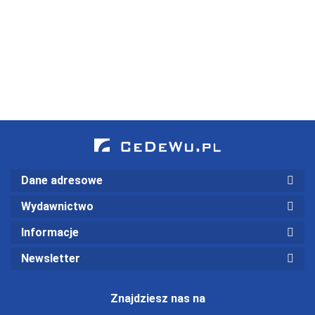
środki zapewnienia
(wyd. II)
(wyd. II
bezpieczeństwa imprez
zmienione i
80.00
masowych na
uaktualnione)
60.00
przykładzie meczów
piłki nożnej
Dane adresowe
Wydawnictwo
Informacje
Newsletter
Znajdziesz nas na