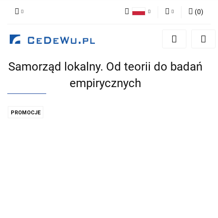
(
0
)
Polski
Zaloguj się
English
Zarejestruj się
Samorząd lokalny. Od teorii do badań
Dodaj zgłoszenie
empirycznych
Zgody cookies
PROMOCJE