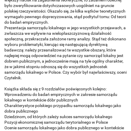
było zweryfikowanie dotychczasowych uogólnień na gruncie
polskiej rzeczywistości. Okazało się, że kilka wątków teoretycznych
wymagało pewnego doprecyzowania, stąd podtytuł tomu: Od teorii
do badań empirycznych.
Prezentacja samorządu lokalnego w jego wszystkich przejawach, a
zwłaszcza we wpływie na wielopłaszczyznową działalność
społeczną, przekra­czała założone ramy analizy. Stąd też dokonano
wyboru problematyki, kierując się następującą dyrektywą
badawczą: należy przeanalizować te wszyst­kie obszary, które
najlepiej mogą odpowiedzieć na pytanie czy samorząd lokalny jest
dobrem publicznym, a jednocześnie mają na tyle ogólny charakter,
że w jakimś stopniu odnoszą się do wszystkich jednostek
samorządu lokalnego w Polsce. Czy wybór był najwłaściwszy, oceni
Czytelnik.
Książka składa się z 9 rozdziałów poświęconych kolejno:
Wprowadzeniu do badań empirycznych w zakresie samorządu
lokalnego w kontekście dóbr publicznych
Charakterystyce polskiego przypadku samorządu lokalnego jako
dobra publicznego
Dziedzinom, od których zależy sukces samorządu lokalnego
Pozycji ekonomicznej samorządu terytorialnego w Polsce
Ocenie samorządu lokalnego jako dobra publicznego w kontekście