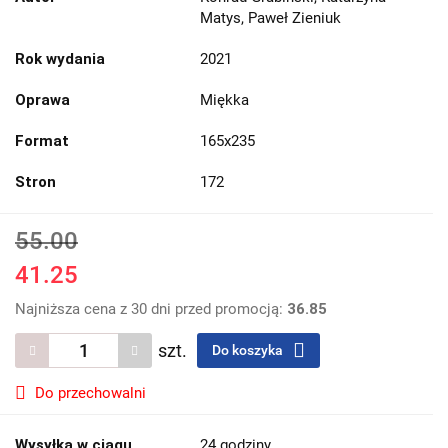
Matys, Paweł Zieniuk
Rok wydania
2021
Oprawa
Miękka
Format
165x235
Stron
172
55.00
41.25
Najniższa cena z 30 dni przed promocją:
36.85
szt.
Do koszyka
Do przechowalni
Wysyłka w ciągu
24 godziny