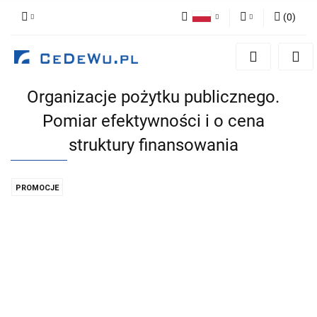
(
0
)
Polski
Zaloguj się
English
Zarejestruj się
Organizacje pożytku publicznego.
Dodaj zgłoszenie
Pomiar efektywności i o cena
Zgody cookies
struktury finansowania
PROMOCJE