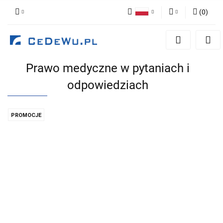
(
0
)
Polski
Zaloguj się
English
Zarejestruj się
Prawo medyczne w pytaniach i
Dodaj zgłoszenie
odpowiedziach
Zgody cookies
PROMOCJE