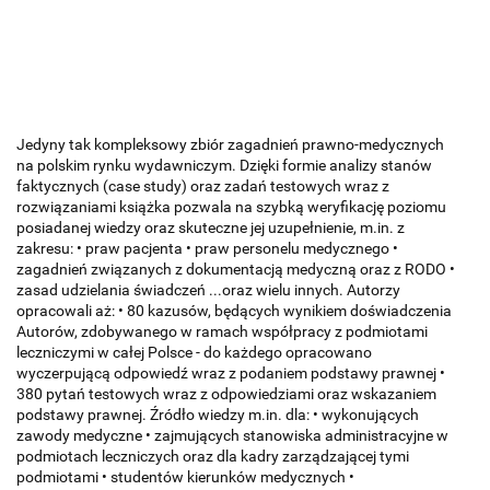
Jedyny tak kompleksowy zbiór zagadnień prawno-medycznych
na polskim rynku wydawniczym. Dzięki formie analizy stanów
faktycznych (case study) oraz zadań testowych wraz z
rozwiązaniami książka pozwala na szybką weryfikację poziomu
posiadanej wiedzy oraz skuteczne jej uzupełnienie, m.in. z
zakresu: • praw pacjenta • praw personelu medycznego •
zagadnień związanych z dokumentacją medyczną oraz z RODO •
zasad udzielania świadczeń ...oraz wielu innych. Autorzy
opracowali aż: • 80 kazusów, będących wynikiem doświadczenia
Autorów, zdobywanego w ramach współpracy z podmiotami
leczniczymi w całej Polsce - do każdego opracowano
wyczerpującą odpowiedź wraz z podaniem podstawy prawnej •
380 pytań testowych wraz z odpowiedziami oraz wskazaniem
podstawy prawnej. Źródło wiedzy m.in. dla: • wykonujących
zawody medyczne • zajmujących stanowiska administracyjne w
podmiotach leczniczych oraz dla kadry zarządzającej tymi
podmiotami • studentów kierunków medycznych •