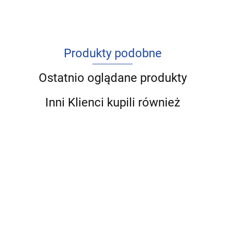
Produkty podobne
Ostatnio oglądane produkty
Inni Klienci kupili również
Badania
kliniczne
Podstawy
-
275.00
prawa w
Praktyka,
206.25