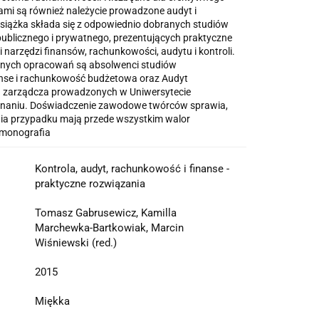
ami są również należycie prowadzone audyt i
Książka składa się z odpowiednio dobranych studiów
ublicznego i prywatnego, prezentujących praktyczne
 narzędzi finansów, rachunkowości, audytu i kontroli.
nych opracowań są absolwenci studiów
se i rachunkowość budżetowa oraz Audyt
a zarządcza prowadzonych w Uniwersytecie
aniu. Doświadczenie zawodowe twórców sprawia,
ia przypadku mają przede wszystkim walor
 monografia
Kontrola, audyt, rachunkowość i finanse -
praktyczne rozwiązania
Tomasz Gabrusewicz, Kamilla
Marchewka-Bartkowiak, Marcin
Wiśniewski (red.)
2015
Miękka