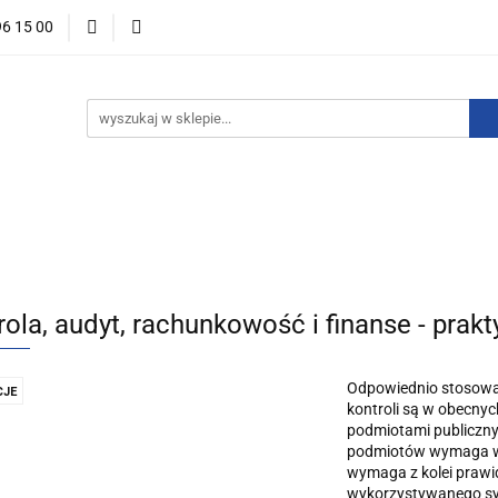
96 15 00
ości
Zapowiedzi
Bestsellery
Promocje
Okazje 
For English
Wydawnictwa
stsellery
Promocje
Okazje i zestawy
Wydawnictwo
rola, audyt, rachunkowość i finanse - prak
Odpowiednio stosowan
JE
kontroli są w obecny
podmiotami publiczny
podmiotów wymaga wł
wymaga z kolei prawi
wykorzystywanego sy