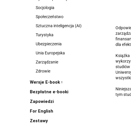
Socjologia
Społeczeństwo
Sztuczna inteligencja (AI)
Odpowied
zarządz
Turystyka
finansam
Ubezpieczenia
dla efek
Unia Europejska
Książka 
wykorzys
Zarządzanie
studiów
Zdrowie
Uniwers
wszystki
Wersje E-book
Niniejsz
Bezpłatne e-booki
tym stu
Zapowiedzi
For English
Zestawy