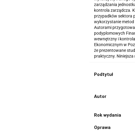
zarządzania jednostk
kontrola zarządcza. 
przypadków sektora p
wykorzystanie metod i
Autorami przygotowa
podyplomowych Finan
wewnętrzny i kontrol
Ekonomicznym w Pozn
że prezentowane stud
praktyczny. Niniejsza
Podtytuł
Autor
Rok wydania
Oprawa