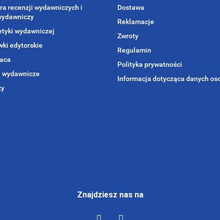
ra recenzji wydawniczych i
Dostawa
wydawniczy
Reklamacje
etyki wydawniczej
Zwroty
ki edytorskie
Regulamin
aca
Polityka prywatności
i wydawnicze
Informacja dotycząca danych o
zy
Znajdziesz nas na