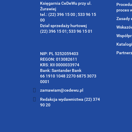
Księgarnia CeDeWu przy ul.
Procedu
Żurawiej
proces 
tel.: (22) 396 15 00 ; 533 96 15
Zasady 
00
Dział sprzedaży hurtowej
Wskazów
(22) 396 15 01; 533 96 15 01
Współpr
Katalog
Partner
NIP: PL 5252059403
REGON: 013082611
KRS: XII 0000033974
Bank: Santander Bank
66 1910 1048 2270 6875 3073
0001
zamawiam@cedewu.pl
Redakcja wydawnictwa (22) 374
90 20