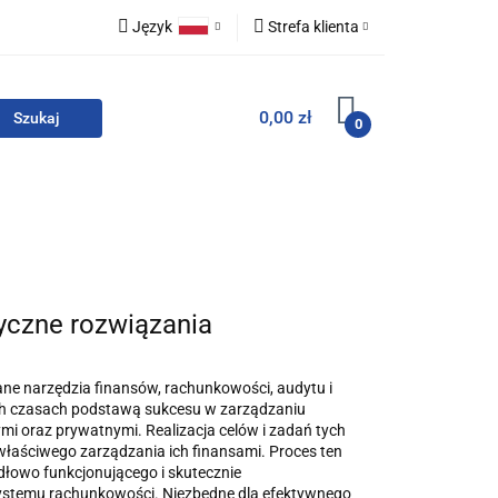
Język
Strefa klienta
i zestawy
Polski
Zaloguj się
0,00 zł
English
Zarejestruj się
0
Dodaj zgłoszenie
Zgody cookies
For English
Wydawnictwa
tyczne rozwiązania
e narzędzia finansów, rachunkowości, audytu i
ch czasach podstawą sukcesu w zarządzaniu
mi oraz prywatnymi. Realizacja celów i zadań tych
aściwego zarządzania ich finansami. Proces ten
dłowo funkcjonującego i skutecznie
stemu rachunkowości. Niezbędne dla efektywnego