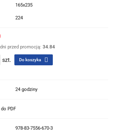
165x235
224
0
 dni przed promocją:
34.84
szt.
Do koszyka
24 godziny
t do PDF
978-83-7556-670-3