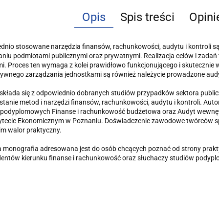
Opis
Spis treści
Opini
nio stosowane narzędzia finansów, rachunkowości, audytu i kontroli
aniu podmiotami publicznymi oraz prywatnymi. Realizacja celów i zad
i. Proces ten wymaga z kolei prawidłowo funkcjonującego i skuteczni
tywnego zarządzania jednostkami są również należycie prowadzone audyt
składa się z odpowiednio dobranych studiów przypadków sektora public
tanie metod i narzędzi finansów, rachunkowości, audytu i kontroli. A
 podyplomowych Finanse i rachunkowość budżetowa oraz Audyt wewnęt
ytecie Ekonomicznym w Poznaniu. Doświadczenie zawodowe twórców spr
m walor praktyczny.
a monografia adresowana jest do osób chcących poznać od strony prakt
dentów kierunku finanse i rachunkowość oraz słuchaczy studiów podyp