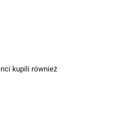
enci kupili również
ość
Rachunkowość