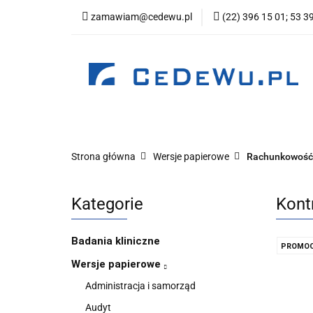
zamawiam@cedewu.pl
(22) 396 15 01; 53 3
Kategorie
Now
Wydawnictwo
Kategorie
Nowości
Zapowiedzi
Be
Strona główna
Wersje papierowe
Rachunkowość
Kategorie
Kont
Badania kliniczne
PROMOC
Wersje papierowe
Administracja i samorząd
Audyt