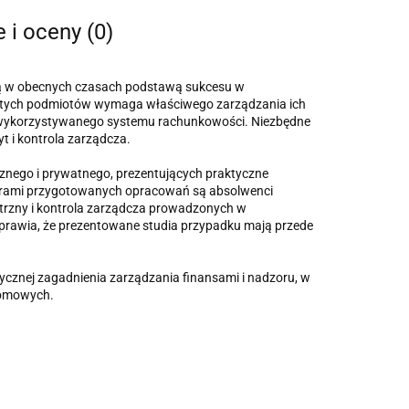
e i oceny (0)
 są w obecnych czasach podstawą sukcesu w
ań tych podmiotów wymaga właściwego zarządzania ich
e wykorzystywanego systemu rachunkowości. Niezbędne
 i kontrola zarządcza.
znego i prywatnego, prezentujących praktyczne
utorami przygotowanych opracowań są absolwenci
rzny i kontrola zarządcza prowadzonych w
awia, że prezentowane studia przypadku mają przede
ycznej zagadnienia zarządzania finansami i nadzoru, w
lomowych.