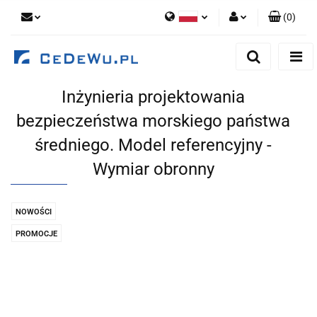
(
0
)
Polski
Zaloguj się
English
Zarejestruj się
Inżynieria projektowania
Dodaj zgłoszenie
bezpieczeństwa morskiego państwa
Zgody cookies
średniego. Model referencyjny -
Wymiar obronny
NOWOŚCI
PROMOCJE