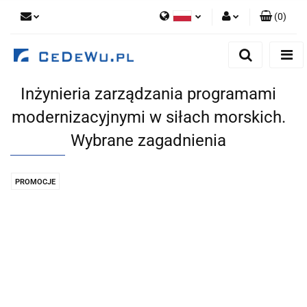
(
0
)
Polski
Zaloguj się
English
Zarejestruj się
Inżynieria zarządzania programami
Dodaj zgłoszenie
modernizacyjnymi w siłach morskich.
Zgody cookies
Wybrane zagadnienia
PROMOCJE