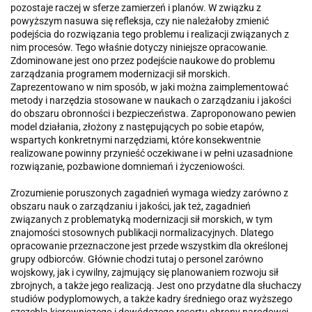
pozostaje raczej w sferze zamierzeń i planów. W związku z
powyższym nasuwa się refleksja, czy nie należałoby zmienić
podejścia do rozwiązania tego problemu i realizacji związanych z
nim procesów. Tego właśnie dotyczy niniejsze opracowanie.
Zdominowane jest ono przez podejście naukowe do problemu
zarządzania programem modernizacji sił morskich.
Zaprezentowano w nim sposób, w jaki można zaimplementować
metody i narzędzia stosowane w naukach o zarządzaniu i jakości
do obszaru obronności i bezpieczeństwa. Zaproponowano pewien
model działania, złożony z następujących po sobie etapów,
wspartych konkretnymi narzędziami, które konsekwentnie
realizowane powinny przynieść oczekiwane i w pełni uzasadnione
rozwiązanie, pozbawione domniemań i życzeniowości.
Zrozumienie poruszonych zagadnień wymaga wiedzy zarówno z
obszaru nauk o zarządzaniu i jakości, jak też, zagadnień
związanych z problematyką modernizacji sił morskich, w tym
znajomości stosownych publikacji normalizacyjnych. Dlatego
opracowanie przeznaczone jest przede wszystkim dla określonej
grupy odbiorców. Głównie chodzi tutaj o personel zarówno
wojskowy, jak i cywilny, zajmujący się planowaniem rozwoju sił
zbrojnych, a także jego realizacją. Jest ono przydatne dla słuchaczy
studiów podyplomowych, a także kadry średniego oraz wyższego
szczebla kierowniczego i dowódczego resortu obrony narodowej,