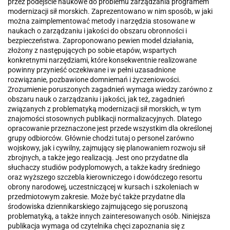
przez podejście naukowe do problemu zarządzania programem
modernizacji sił morskich. Zaprezentowano w nim sposób, w jaki
można zaimplementować metody i narzędzia stosowane w
naukach o zarządzaniu i jakości do obszaru obronności i
bezpieczeństwa. Zaproponowano pewien model działania,
złożony z następujących po sobie etapów, wspartych
konkretnymi narzędziami, które konsekwentnie realizowane
powinny przynieść oczekiwane i w pełni uzasadnione
rozwiązanie, pozbawione domniemań i życzeniowości.
Zrozumienie poruszonych zagadnień wymaga wiedzy zarówno z
obszaru nauk o zarządzaniu i jakości, jak też, zagadnień
związanych z problematyką modernizacji sił morskich, w tym
znajomości stosownych publikacji normalizacyjnych. Dlatego
opracowanie przeznaczone jest przede wszystkim dla określonej
grupy odbiorców. Głównie chodzi tutaj o personel zarówno
wojskowy, jak i cywilny, zajmujący się planowaniem rozwoju sił
zbrojnych, a także jego realizacją. Jest ono przydatne dla
słuchaczy studiów podyplomowych, a także kadry średniego
oraz wyższego szczebla kierowniczego i dowódczego resortu
obrony narodowej, uczestniczącej w kursach i szkoleniach w
przedmiotowym zakresie. Może być także przydatne dla
środowiska dziennikarskiego zajmującego się poruszoną
problematyką, a także innych zainteresowanych osób. Niniejsza
publikacja wymaga od czytelnika chęci zapoznania się z