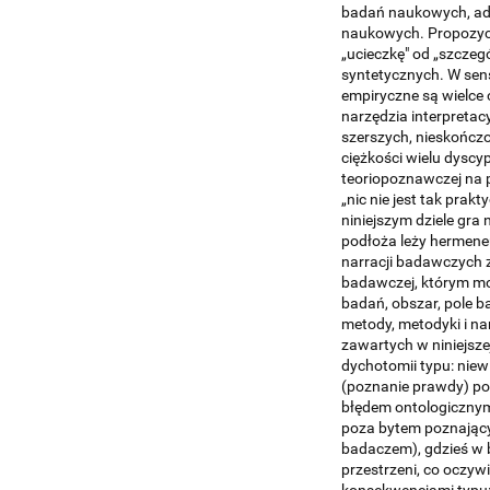
badań naukowych, adr
naukowych. Propozycj
„ucieczkę" od „szczeg
syntetycznych. W sen
empiryczne są wielce
narzędzia interpretacy
szerszych, nieskończ
ciężkości wielu dyscy
teoriopoznawczej na 
„nic nie jest tak pra
niniejszym dziele gra 
podłoża leży hermeneu
narracji badawczych 
badawczej, którym mo
badań, obszar, pole b
metody, metodyki i n
zawartych w niniejszej
dychotomii typu: niew
(poznanie prawdy) po
błędem ontologicznym
poza bytem poznając
badaczem), gdzieś w b
przestrzeni, co oczyw