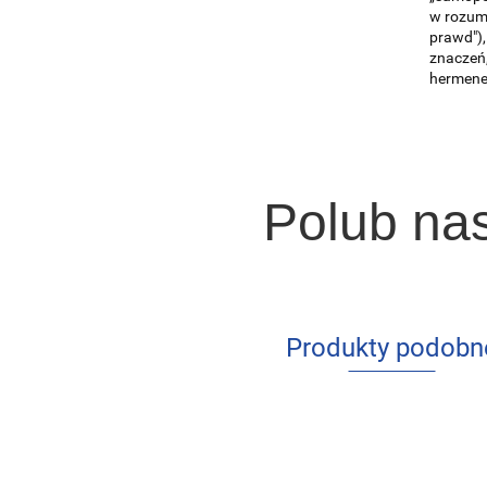
w rozumi
prawd"),
znaczeń,
hermeneu
Polub na
Produkty podobn