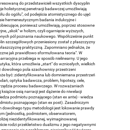
esowaną do przedstawicieli wszystkich dyscyplin
e holistycznej penetracji badawczej umożliwiają
ółu do ogółu", od podejścia atomistycznego do ujęć
sie hermeneutycznym badania indukcyjne i
 obiecujące, ponieważ umożliwiają, poprzez stosowne
jne, „skok" w holizm, czyli ogarnięcie wyższych,
onych pól poznania naukowego. Współcześnie punkt
plin szczegółowych przeniesiony został z płaszczyzny
płaszczyznę praktyczną. Zapomniano jednakże, że
ktyczne jak prawidłowo sformułowana teoria". W
narracyjna przebiega w sposób nielinearny. U jego
tyka, która umożliwia „start" do wzniosłych, wielkich
z dowolnego pola szachownicy przestrzeni
że być: zidentyfikowana lub domniemana przestrzeń
adań, optyka badawcza, problem, hipotezy, cele,
arzędzia procesu badawczego. W rozważaniach
 książce osią narracji jest dążenie do niwelacji
iedza podmiotu poznającego (stan ex ante) - wiedza
dmiotu poznającego (stan ex post). Zasadniczym
 dowolnego typu metodologii jest lokowanie prawdy
ym (jednostką, podmiotem, obserwatorem,
liżej niezidentyfikowanej, wyimaginowanej
iście rodzi przekleństwo dualizmu z jego negatywnymi