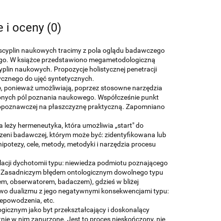
e i oceny (0)
 dyscyplin naukowych tracimy z pola oglądu badawczego
go. W książce przedstawiono megametodologiczną
lin naukowych. Propozycje holistycznej penetracji
ycznego do ujęć syntetycznych.
e, ponieważ umożliwiają, poprzez stosowne narzędzia
ńczonych pól poznania naukowego. Współcześnie punkt
oriopoznawczej na płaszczyznę praktyczną. Zapomniano
a leży hermeneutyka, która umożliwia „start" do
zeni badawczej, którym może być: zidentyfikowana lub
potezy, cele, metody, metodyki i narzędzia procesu
elacji dychotomii typu: niewiedza podmiotu poznającego
t). Zasadniczym błędem ontologicznym dowolnego typu
m, obserwatorem, badaczem), gdzieś w bliżej
stwo dualizmu z jego negatywnymi konsekwencjami typu:
iepowodzenia, etc.
icznym jako byt przekształcający i doskonalący
ie w nim zanurzone. Jest to proces nieskończony, nie