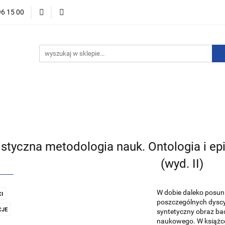
96 15 00
ości
Zapowiedzi
Bestsellery
Promocje
Okazje 
For English
Wydawnictwa
stsellery
Promocje
Okazje i zestawy
Wydawnictwo
istyczna metodologia nauk. Ontologia i 
(wyd. II)
W dobie daleko posunięt
I
poszczególnych dyscy
JE
syntetyczny obraz ba
naukowego. W książc