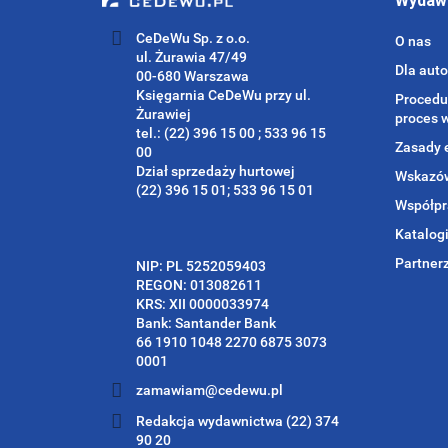
Wydaw
CeDeWu Sp. z o.o.
O nas
ul. Żurawia 47/49
Dla aut
00-680 Warszawa
Księgarnia CeDeWu przy ul.
Procedu
Żurawiej
proces 
tel.: (22) 396 15 00 ; 533 96 15
Zasady 
00
Dział sprzedaży hurtowej
Wskazów
(22) 396 15 01; 533 96 15 01
Współpr
Katalog
Partner
NIP: PL 5252059403
REGON: 013082611
KRS: XII 0000033974
Bank: Santander Bank
66 1910 1048 2270 6875 3073
0001
zamawiam@cedewu.pl
Redakcja wydawnictwa (22) 374
90 20