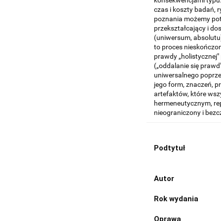
konsekwencjami typu:
czas i koszty badań, 
poznania możemy potr
przekształcający i d
(uniwersum, absolutu
to proces nieskończon
prawdy „holistycznej"
(„oddalanie się prawd
uniwersalnego poprz
jego form, znaczeń, pr
artefaktów, które wsz
hermeneutycznym, repr
nieograniczony i bez
Podtytuł
Autor
Rok wydania
Oprawa