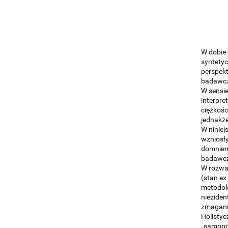
W dobie 
syntety
perspekt
badawcze
W sensie
interpre
ciężkośc
jednakże
W niniej
wzniosły
domniema
badawcz
W rozważ
(stan ex
metodolo
nieziden
zmaganie
Holistyc
„samopoz