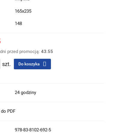
165x235
148
5
 dni przed promocją:
43.55
szt.
Do koszyka
24 godziny
t do PDF
978-83-8102-692-5