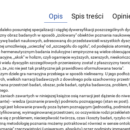
Opis
Spis treści
Opini
daleko posuniętej specjalizacji i ciągłej dywersyfikacji poszczególnych
czny obraz badanych w sposób „izolowany" obiektów poznania naukowe
ywę badań naukowych, adresowaną do przedstawicieli wszystkich dyscyp
j umożliwiają „ucieczkę" od „szczegółu do ogółu", od podejścia atomist
 hermeneutycznym badania indukcyjne i empiryczne są wielce obiecując
tacyjne, „skok" w holizm, czyli ogarnięcie wyższych, szerszych, niesko
i wielu dyscyplin szczegółowych przeniesiony został z płaszczyzny te
, że „nic nie jest tak praktyczne jak prawidłowo sformułowana teoria".
szym dziele gra narracyjna przebiega w sposób nielinearny. U jego podłoż
ch, wielkich narracji badawczych z dowolnego pola szachownicy przestr
na przestrzeń badań, obszar, pole badań, optyka badawcza, problem, hi
ego.
aniach zawartych w niniejszej książce osią narracji jest dążenie do niw
 ante) - wiedza (poznanie prawdy) podmiotu poznającego (stan ex pos
gii jest lokowanie prawdy poza bytem poznającym (jednostką, podmiote
tyfikowanej, wyimaginowanej przestrzeni, co oczywiście rodzi przekleń
 się z problemem, niecierpliwość twórcza, czas i koszty badań, ryzyko n
zną metodologię poznania możemy potraktować również w sensie ontolog
nanie" rzeczywistości (uniwersum, absolutu) przez podmioty immanentn