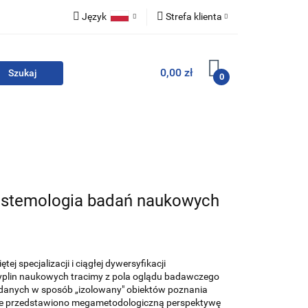
Język
Strefa klienta
i zestawy
Polski
Zaloguj się
0,00 zł
English
Zarejestruj się
0
Dodaj zgłoszenie
Zgody cookies
For English
Wydawnictwa
epistemologia badań naukowych
ej specjalizacji i ciągłej dywersyfikacji
plin naukowych tracimy z pola oglądu badawczego
danych w sposób „izolowany" obiektów poznania
e przedstawiono megametodologiczną perspektywę