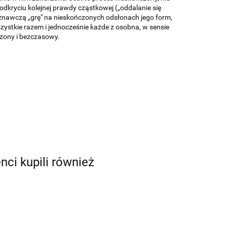
odkryciu kolejnej prawdy cząstkowej („oddalanie się
znawczą „grę" na nieskończonych odsłonach jego form,
szystkie razem i jednocześnie każde z osobna, w sensie
czony i bezczasowy.
enci kupili również