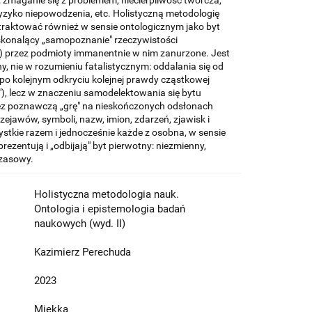
 zmaganie się z problemem, niecierpliwość twórcza,
ryzyko niepowodzenia, etc. Holistyczną metodologię
aktować również w sensie ontologicznym jako byt
oskonalący „samopoznanie" rzeczywistości
) przez podmioty immanentnie w nim zanurzone. Jest
y, nie w rozumieniu fatalistycznym: oddalania się od
 po kolejnym odkryciu kolejnej prawdy cząstkowej
"), lecz w znaczeniu samodelektowania się bytu
ez poznawczą „grę" na nieskończonych odsłonach
zejawów, symboli, nazw, imion, zdarzeń, zjawisk i
ystkie razem i jednocześnie każde z osobna, w sensie
ezentują i „odbijają" byt pierwotny: niezmienny,
czasowy.
Holistyczna metodologia nauk.
Ontologia i epistemologia badań
naukowych (wyd. II)
Kazimierz Perechuda
2023
Miękka