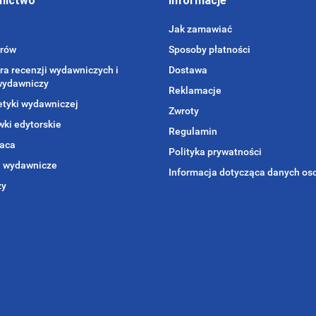
nictwo
Informacje
Jak zamawiać
orów
Sposoby płatności
ra recenzji wydawniczych i
Dostawa
wydawniczy
Reklamacje
etyki wydawniczej
Zwroty
ki edytorskie
Regulamin
aca
Polityka prywatności
i wydawnicze
Informacja dotycząca danych o
zy