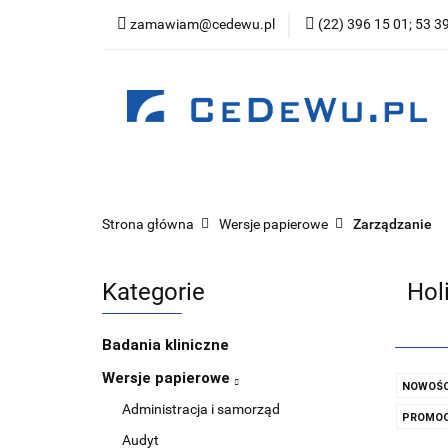
zamawiam@cedewu.pl
(22) 396 15 01; 53 3
Kategorie
Now
Wydawnictwo
Kategorie
Nowości
Zapowiedzi
Be
Strona główna
Wersje papierowe
Zarządzanie
Kategorie
Hol
Badania kliniczne
Wersje papierowe
NOWOŚC
Administracja i samorząd
PROMOC
Audyt