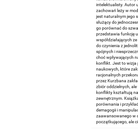
intelektualisty. Autor
zachowań leży w moduł
jest naturalnym jego
służący do jednoczes
go porównać do szwaj
przedstawia funkcję
współdziałających ze
do czynienia z jednol
spójnych i niesprzecz
choć wpływających na
konflikt. Jest to wizj
naukowych, które zakła
racjonalnych przekon
przez Kurzbana zakład
zbiór oddzielnych, al
konflikty kształtują 
zewnętrznym. Książka
porównania i przykła
demagogii i manipulac
zaawansowanego w dzi
początkującego, ale c