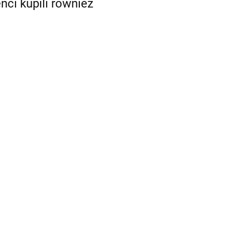
enci kupili również
Zdrowie
tancerzy
125.00
93.75
Współczesne
modele i strategie
resocjalizacji
60.00
myśli, mówiąc, że
UTYSTYCZNA.
 życia z autyzmem