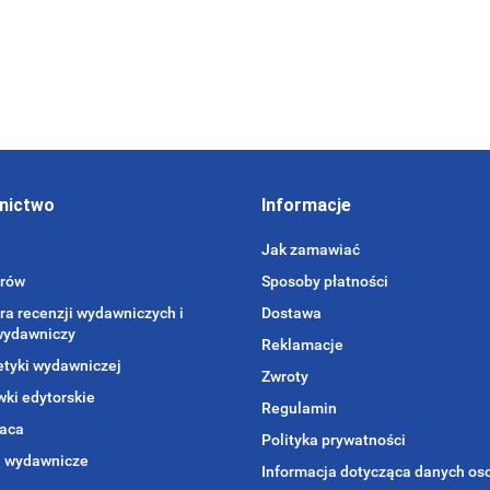
48.00
36.00
nictwo
Informacje
Jak zamawiać
orów
Sposoby płatności
ra recenzji wydawniczych i
Dostawa
wydawniczy
Reklamacje
etyki wydawniczej
Zwroty
ki edytorskie
Regulamin
aca
Polityka prywatności
i wydawnicze
Informacja dotycząca danych o