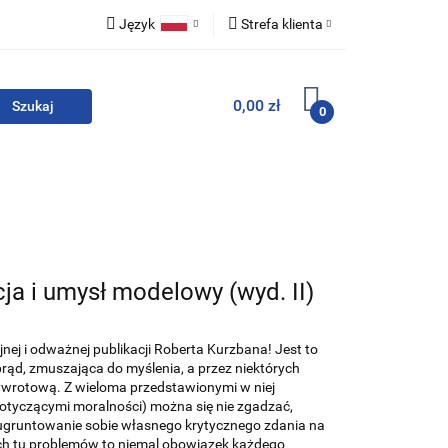
Język
Strefa klienta
i zestawy
Polski
Zaloguj się
0,00 zł
English
Zarejestruj się
0
Dodaj zgłoszenie
Zgody cookies
For English
Wydawnictwa
ja i umysł modelowy (wyd. II)
nej i odważnej publikacji Roberta Kurzbana! Jest to
prąd, zmuszająca do myślenia, a przez niektórych
wrotową. Z wieloma przedstawionymi w niej
dotyczącymi moralności) można się nie zgadzać,
i ugruntowanie sobie własnego krytycznego zdania na
h tu problemów to niemal obowiązek każdego