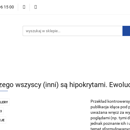
96 15 00
ości
Zapowiedzi
Bestsellery
Promocje
Okazje 
For English
Wydawnictwa
stsellery
Promocje
Okazje i zestawy
Wydawnictwo
zego wszyscy (inni) są hipokrytami. Ewoluc
Przekład kontrowersyj
LERY
publikacja idąca pod 
I
uważana wręcz za wy
poglądami (np. tymi 
JE
jednak poznanie ich 
temat sformułowanyc