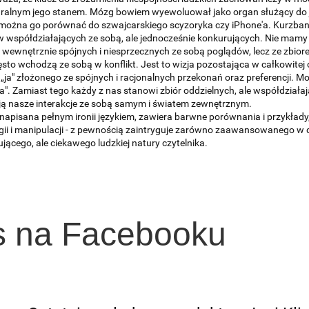
turalnym jego stanem. Mózg bowiem wyewoluował jako organ służący do
można go porównać do szwajcarskiego scyzoryka czy iPhone'a. Kurzban
współdziałających ze sobą, ale jednocześnie konkurujących. Nie mamy tu
wewnętrznie spójnych i niesprzecznych ze sobą poglądów, lecz ze zbio
ęsto wchodzą ze sobą w konflikt. Jest to wizja pozostająca w całkowitej 
e „ja" złożonego ze spójnych i racjonalnych przekonań oraz preferencji
ja". Zamiast tego każdy z nas stanowi zbiór oddzielnych, ale współdziała
ją nasze interakcje ze sobą samym i światem zewnętrznym.
napisana pełnym ironii językiem, zawiera barwne porównania i przykład
i i manipulacji - z pewnością zaintryguje zarówno zaawansowanego w dz
jącego, ale ciekawego ludzkiej natury czytelnika.
s na Facebooku