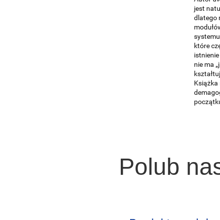
jest na
dlatego 
modułów 
systemu 
które cz
istnieni
nie ma „
kształtu
Książka 
demagogi
początku
Polub na