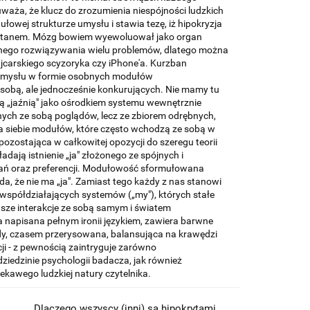
 uważa, że klucz do zrozumienia niespójności ludzkich
owej strukturze umysłu i stawia tezę, iż hipokryzja
 stanem. Mózg bowiem wyewoluował jako organ
nego rozwiązywania wielu problemów, dlatego można
carskiego scyzoryka czy iPhone'a. Kurzban
 umysłu w formie osobnych modułów
 sobą, ale jednocześnie konkurujących. Nie mamy tu
itą „jaźnią" jako ośrodkiem systemu wewnętrznie
nych ze sobą poglądów, lecz ze zbiorem odrębnych,
 siebie modułów, które często wchodzą ze sobą w
a pozostająca w całkowitej opozycji do szeregu teorii
dają istnienie „ja" złożonego ze spójnych i
ań oraz preferencji. Modułowość sformułowana
a, że nie ma „ja". Zamiast tego każdy z nas stanowi
e współdziałających systemów („my"), których stałe
nasze interakcje ze sobą samym i światem
 napisana pełnym ironii językiem, zawiera barwne
dy, czasem przerysowana, balansująca na krawędzi
ji - z pewnością zaintryguje zarówno
edzinie psychologii badacza, jak również
iekawego ludzkiej natury czytelnika.
Dlaczego wszyscy (inni) są hipokrytami.