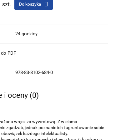
szt.
Do koszyka
24 godziny
t do PDF
978-83-8102-684-0
e i oceny (0)
 uważana wręcz za wywrotową. Z wieloma
ie zgadzać, jednak poznanie ich i ugruntowanie sobie
obowiązek każdego intelektualisty.
łowej strukturze umysłu i stawia tezę, iż hipokryzja