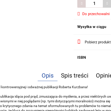
Do przechowalni
Wysyłka w ciągu
Pobierz produk
ISBN
Opis
Spis treści
Opini
 kontrowersyjnej i odważnej publikacji Roberta Kurzbana!
publikacja idąca pod prąd, zmuszająca do myślenia, a przez niektórych
wionymi w niej poglądami (np. tymi dotyczącymi moralności) można się n
 krytycznego zdania na temat sformułowanych tu problemów to niemal 
aża, że klucz do zrozumienia niespójności ludzkich zachowań leży w modu