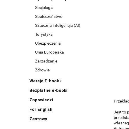
Socjologia
Społeczeństwo
Sztuczna inteligencja (AI)
Turystyka
Ubezpieczenia
Unia Europejska
Zarządzanie
Zdrowie
Wersje E-book
Bezpłatne e-booki
Zapowiedzi
Przekład
For English
Jest to 
przedsta
Zestawy
własnego
Autor uw