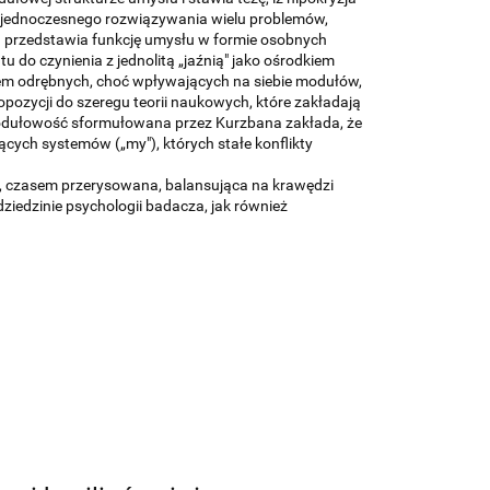
 jednoczesnego rozwiązywania wielu problemów,
 przedstawia funkcję umysłu w formie osobnych
 do czynienia z jednolitą „jaźnią" jako ośrodkiem
rem odrębnych, choć wpływających na siebie modułów,
opozycji do szeregu teorii naukowych, które zakładają
. Modułowość sformułowana przez Kurzbana zakłada, że
jących systemów („my"), których stałe konflikty
y, czasem przerysowana, balansująca na krawędzi
iedzinie psychologii badacza, jak również