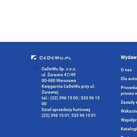
59.25
Wydaw
CeDeWu Sp. z o.o.
O nas
ul. Żurawia 47/49
Dla aut
00-680 Warszawa
Księgarnia CeDeWu przy ul.
Procedu
Żurawiej
proces 
tel.: (22) 396 15 00 ; 533 96 15
Zasady 
00
Dział sprzedaży hurtowej
Wskazów
(22) 396 15 01; 533 96 15 01
Współpr
Katalog