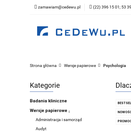
zamawiam@cedewu.pl
(22) 396 15 01; 53 3
Kategorie
Now
Wydawnictwo
Kategorie
Nowości
Zapowiedzi
Be
Strona główna
Wersje papierowe
Psychologia
Kategorie
Dlac
Badania kliniczne
BESTSEL
Wersje papierowe
NOWOŚC
Administracja i samorząd
PROMOC
Audyt