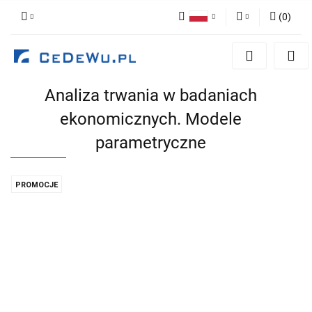
(
0
)
Polski
Zaloguj się
English
Zarejestruj się
Analiza trwania w badaniach
Dodaj zgłoszenie
ekonomicznych. Modele
Zgody cookies
parametryczne
PROMOCJE