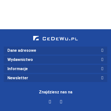
54.00
66.75
z
ustawą o
zadania i
sprawozdań
wykorzystaniem
rachunkowości
rozwiąza
finansowych,
rachunku
(wyd. VI)
analiza
przepływów
wskaźnikowa
pieniężnych
(wyd. III)
(wyd. II)
Dane adresowe
Wydawnictwo
Informacje
Newsletter
Znajdziesz nas na