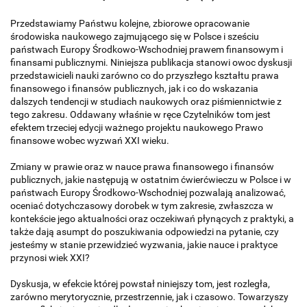
Przedstawiamy Państwu kolejne, zbiorowe opracowanie
środowiska naukowego zajmującego się w Polsce i sześciu
państwach Europy Środkowo-Wschodniej prawem finansowym i
finansami publicznymi. Niniejsza publikacja stanowi owoc dyskusji
przedstawicieli nauki zarówno co do przyszłego kształtu prawa
finansowego i finansów publicznych, jak i co do wskazania
dalszych tendencji w studiach naukowych oraz piśmiennictwie z
tego zakresu. Oddawany właśnie w ręce Czytelników tom jest
efektem trzeciej edycji ważnego projektu naukowego Prawo
finansowe wobec wyzwań XXI wieku.
Zmiany w prawie oraz w nauce prawa finansowego i finansów
publicznych, jakie następują w ostatnim ćwierćwieczu w Polsce i w
państwach Europy Środkowo-Wschodniej pozwalają analizować,
oceniać dotychczasowy dorobek w tym zakresie, zwłaszcza w
kontekście jego aktualności oraz oczekiwań płynących z praktyki, a
także dają asumpt do poszukiwania odpowiedzi na pytanie, czy
jesteśmy w stanie przewidzieć wyzwania, jakie nauce i praktyce
przynosi wiek XXI?
Dyskusja, w efekcie której powstał niniejszy tom, jest rozległa,
zarówno merytorycznie, przestrzennie, jak i czasowo. Towarzyszy