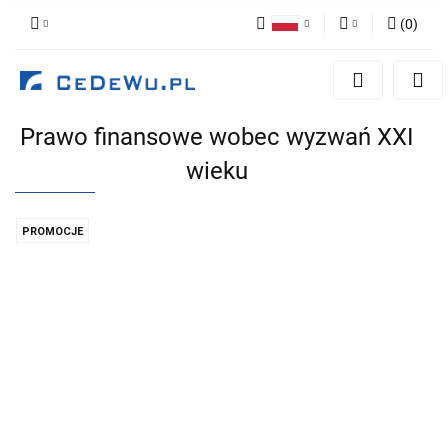
(
0
)
Polski
Zaloguj się
English
Zarejestruj się
Prawo finansowe wobec wyzwań XXI
Dodaj zgłoszenie
wieku
Zgody cookies
PROMOCJE