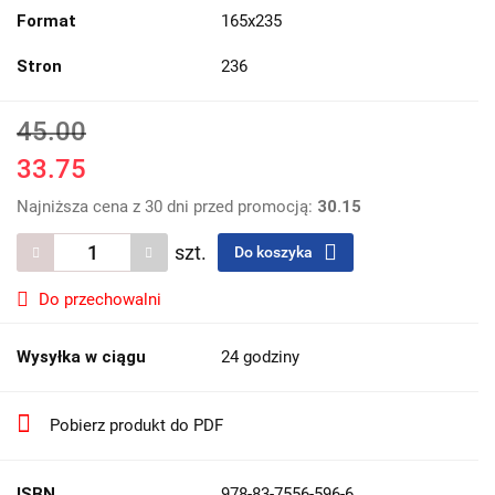
Format
165x235
Stron
236
45.00
33.75
Najniższa cena z 30 dni przed promocją:
30.15
szt.
Do koszyka
Do przechowalni
Wysyłka w ciągu
24 godziny
Pobierz produkt do PDF
ISBN
978-83-7556-596-6