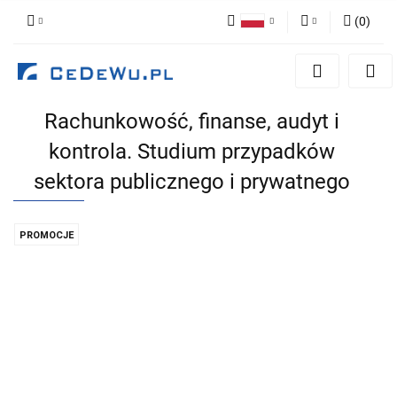
(
0
)
Polski
Zaloguj się
English
Zarejestruj się
Rachunkowość, finanse, audyt i
Dodaj zgłoszenie
kontrola. Studium przypadków
Zgody cookies
sektora publicznego i prywatnego
PROMOCJE