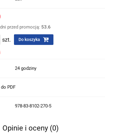
0
 dni przed promocją:
53.6
szt.
Do koszyka
i
24 godziny
t do PDF
978-83-8102-270-5
Opinie i oceny (0)