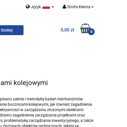
Język
Strefa klienta
 i zestawy
Polski
Zaloguj się
0,00 zł
English
Zarejestruj się
0
Dodaj zgłoszenie
Zgody cookies
o
For English
Wydawnictwa
cami kolejowymi
 opisano zakres i metodykę badań mechanizmów
nia bocznicami kolejowymi, jak również zagadnienia
fektywności w zarządzaniu złożonymi obiektami
dniono zagadnienia zarządzania projektami oraz
i, problematykę zarządzania inwestycyjnego, a także
u złożonych obiektów technicznych, jakimi są