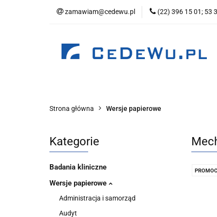
zamawiam@cedewu.pl
(22) 396 15 01; 53 
Kategorie
No
Wydawnictwo
Kategorie
Nowości
Zapowiedzi
B
Strona główna
Wersje papierowe
Kategorie
Mech
Badania kliniczne
PROMOC
Wersje papierowe
Administracja i samorząd
Audyt