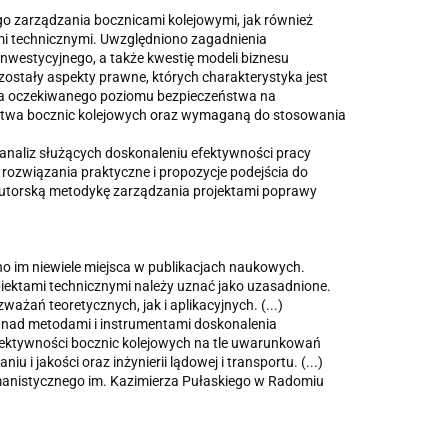
o zarządzania bocznicami kolejowymi, jak również
mi technicznymi. Uwzględniono zagadnienia
nwestycyjnego, a także kwestię modeli biznesu
ostały aspekty prawne, których charakterystyka jest
nia oczekiwanego poziomu bezpieczeństwa na
ństwa bocznic kolejowych oraz wymaganą do stosowania
 analiz służących doskonaleniu efektywności pracy
rozwiązania praktyczne i propozycje podejścia do
autorską metodykę zarządzania projektami poprawy
o im niewiele miejsca w publikacjach naukowych.
ektami technicznymi należy uznać jako uzasadnione.
żań teoretycznych, jak i aplikacyjnych. (...)
nad metodami i instrumentami doskonalenia
efektywności bocznic kolejowych na tle uwarunkowań
 i jakości oraz inżynierii lądowej i transportu. (...)
umanistycznego im. Kazimierza Pułaskiego w Radomiu