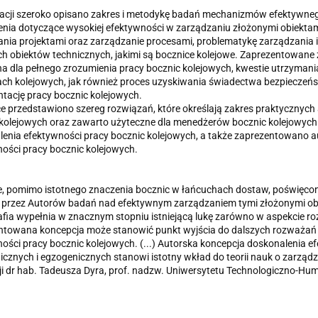
acji szeroko opisano zakres i metodykę badań mechanizmów efektywneg
nia dotyczące wysokiej efektywności w zarządzaniu złożonymi obiekta
nia projektami oraz zarządzanie procesami, problematykę zarządzania i
h obiektów technicznych, jakimi są bocznice kolejowe. Zaprezentowane z
a dla pełnego zrozumienia pracy bocznic kolejowych, kwestie utrzyma
ach kolejowych, jak również proces uzyskiwania świadectwa bezpiecze
ację pracy bocznic kolejowych.
e przedstawiono szereg rozwiązań, które określają zakres praktycznych
kolejowych oraz zawarto użyteczne dla menedżerów bocznic kolejowych 
enia efektywności pracy bocznic kolejowych, a także zaprezentowano 
ości pracy bocznic kolejowych.
, pomimo istotnego znaczenia bocznic w łańcuchach dostaw, poświęcon
 przez Autorów badań nad efektywnym zarządzaniem tymi złożonymi obi
ia wypełnia w znacznym stopniu istniejącą lukę zarówno w aspekcie rozwa
ntowana koncepcja może stanowić punkt wyjścia do dalszych rozważań 
ości pracy bocznic kolejowych. (...) Autorska koncepcja doskonalenia 
cznych i egzogenicznych stanowi istotny wkład do teorii nauk o zarządzaniu
ji dr hab. Tadeusza Dyra, prof. nadzw. Uniwersytetu Technologiczno-H