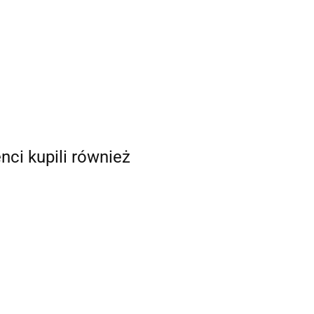
enci kupili również
SELF-CARE
dla osób w