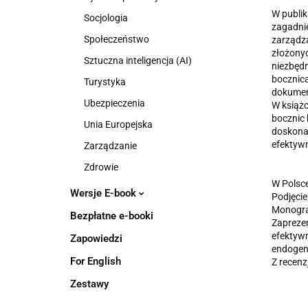
W publik
Socjologia
zagadnie
Społeczeństwo
zarządza
złożonyc
Sztuczna inteligencja (AI)
niezbędn
bocznic
Turystyka
dokument
Ubezpieczenia
W książc
bocznic 
Unia Europejska
doskonal
efektywn
Zarządzanie
Zdrowie
W Polsce
Wersje E-book
Podjęcie
Monograf
Bezpłatne e-booki
Zapreze
efektywn
Zapowiedzi
endogeni
For English
Z recenz
Zestawy