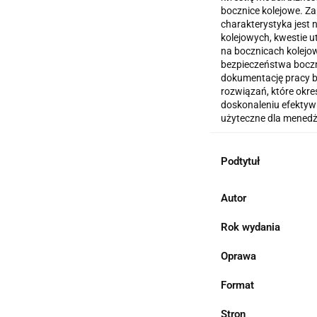
bocznice kolejowe. Z
charakterystyka jest 
kolejowych, kwestie 
na bocznicach kolejo
bezpieczeństwa bocz
dokumentację pracy b
rozwiązań, które okre
doskonaleniu efektyw
użyteczne dla menedż
Podtytuł
Autor
Rok wydania
Oprawa
Format
Stron