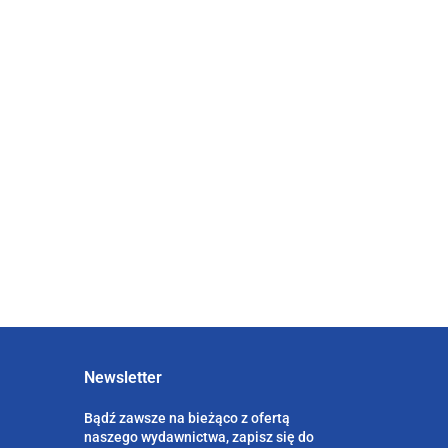
spektrum
55.00
autyzmu
41.25
a
Decyzje o warunkach
zabudowy i zagospodarowania
terenu w gospodarowaniu i
56.00
zarządzaniu przestrzenią
42.00
Newsletter
Bądź zawsze na bieżąco z ofertą
naszego wydawnictwa, zapisz się do