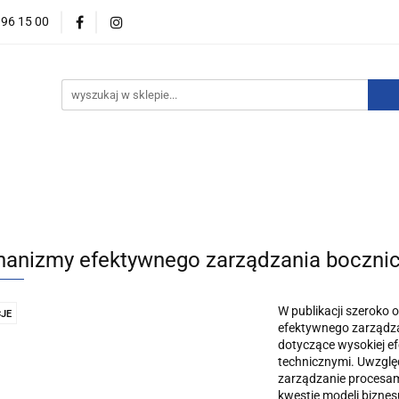
396 15 00
wości
Zapowiedzi
Bestsellery
Promocje
Okazje
For English
Wydawnictwa
estsellery
Promocje
Okazje i zestawy
Wydawnictw
anizmy efektywnego zarządzania boczni
W publikacji szeroko
JE
efektywnego zarządza
dotyczące wysokiej e
technicznymi. Uwzglę
zarządzanie procesam
kwestię modeli biznes