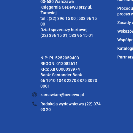
00-680 Warszawa
Księgarnia CeDeWu przy ul.
Procedu
Żurawiej
proces 
tel.: (22) 396 15 00 ; 533 96 15
Zasady 
00
Dział sprzedaży hurtowej
Wskazów
(22) 396 15 01; 533 96 15 01
Współpr
Katalog
Partner
NIP: PL 5252059403
REGON: 013082611
KRS: XII 0000033974
Bank: Santander Bank
66 1910 1048 2270 6875 3073
0001
zamawiam@cedewu.pl
Redakcja wydawnictwa (22) 374
90 20