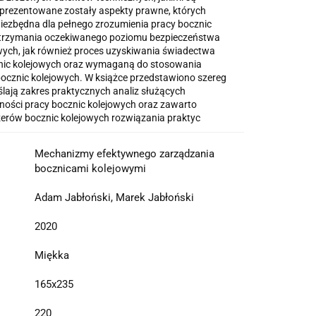
aprezentowane zostały aspekty prawne, których
niezbędna dla pełnego zrozumienia pracy bocznic
utrzymania oczekiwanego poziomu bezpieczeństwa
wych, jak również proces uzyskiwania świadectwa
nic kolejowych oraz wymaganą do stosowania
ocznic kolejowych. W książce przedstawiono szereg
ślają zakres praktycznych analiz służących
ności pracy bocznic kolejowych oraz zawarto
erów bocznic kolejowych rozwiązania praktyc
Mechanizmy efektywnego zarządzania
bocznicami kolejowymi
Adam Jabłoński, Marek Jabłoński
2020
Miękka
165x235
220