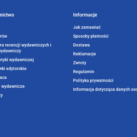
nictwo
Informacje
Jak zamawiać
orów
Sposoby płatności
ra recenzji wydawniczych i
Dostawa
wydawniczy
Reklamacje
etyki wydawniczej
Zwroty
ki edytorskie
Regulamin
aca
Polityka prywatności
i wydawnicze
Informacja dotycząca danych o
zy