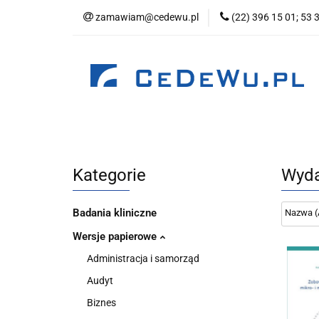
zamawiam@cedewu.pl
(22) 396 15 01; 53 
Kategorie
No
Wydawnictwo
Kategorie
Nowości
Zapowiedzi
B
Kategorie
Wyda
Badania kliniczne
Wersje papierowe
Administracja i samorząd
Audyt
Biznes