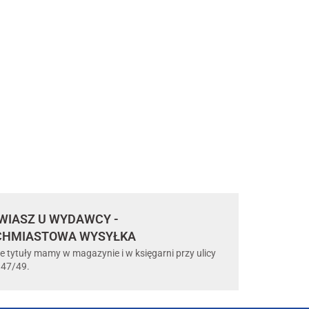
IASZ U WYDAWCY -
CHMIASTOWA WYSYŁKA
e tytuły mamy w magazynie i w księgarni przy ulicy
 47/49.