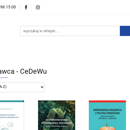
396 15 00
wości
Zapowiedzi
Bestsellery
Promocje
Okazje
For English
Wydawnictwa
estsellery
Promocje
Okazje i zestawy
Wydawnictw
wca - CeDeWu