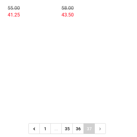
gospodarczej
deficytu budżetu
55.00
58.00
państwa w Polsce -
41.25
43.50
OSTATNI EGZ. -
STAN
MAGAZYNOWY
1
...
35
36
37