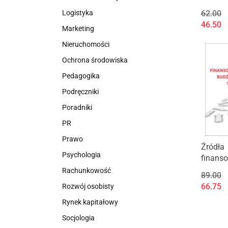
przedsi
Logistyka
62.00
uzdrow
46.50
Marketing
Model d
turysty
Nieruchomości
lecznic
Ochrona środowiska
uzdrow
okresie
Pedagogika
Podręczniki
Poradniki
PR
Prawo
Źródła
Psychologia
finans
deficyt
Rachunkowość
89.00
państw
66.75
Rozwój osobisty
(wyd. II
Rynek kapitałowy
Socjologia