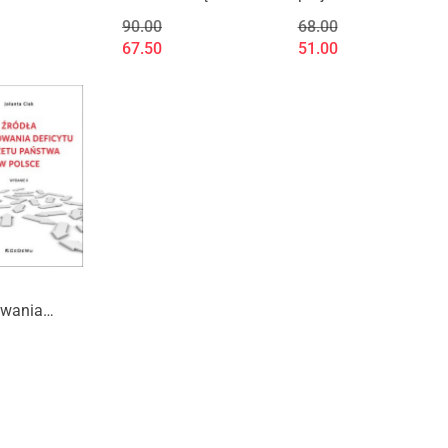
ębiorstwa
gminą - koncepcja
klinicznych
90.00
68.00
iskowego.
SMART
67.50
51.00
ziałalności
czno-
zej w
iskach w
 g
owania
u budżetu
a w Polsce
)