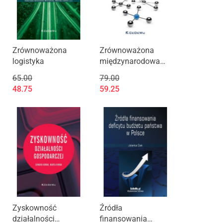
Zrównoważona
Zrównoważona
logistyka
międzynarodowa
konkurencyjność
65.00
79.00
krajów Unii
48.75
59.25
Europejskiej.
Studium
teoretyczno-
empiryczne
Zyskowność
Źródła
działalności
finansowania