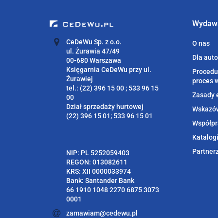
Wydaw
CeDeWu Sp. z o.o.
O nas
ul. Żurawia 47/49
Dla aut
00-680 Warszawa
Księgarnia CeDeWu przy ul.
Procedu
Żurawiej
proces 
tel.: (22) 396 15 00 ; 533 96 15
Zasady 
00
Dział sprzedaży hurtowej
Wskazów
(22) 396 15 01; 533 96 15 01
Współpr
Katalog
Partner
NIP: PL 5252059403
REGON: 013082611
KRS: XII 0000033974
Bank: Santander Bank
66 1910 1048 2270 6875 3073
0001
zamawiam@cedewu.pl