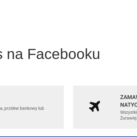
s na Facebooku
ZAMAW
NATY
ta, przelew bankowy lub
Wszystki
Żurawiej