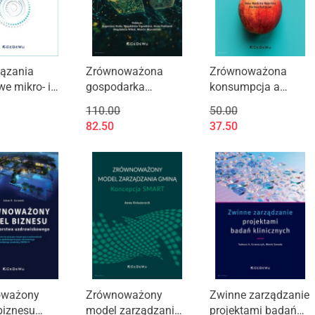
ązania
Zrównoważona
Zrównoważona
e mikro- i
gospodarka
konsumpcja a
odpadami. Prawo,
polityka
110.00
50.00
ębiorstw
technologia i
żywnościowa -
82.50
37.50
ekonomia
wybrane
instrumenty
ekonomiczne i
regulacyjne
oważony
Zrównoważony
Zwinne zarządzanie
biznesu
model zarządzania
projektami badań