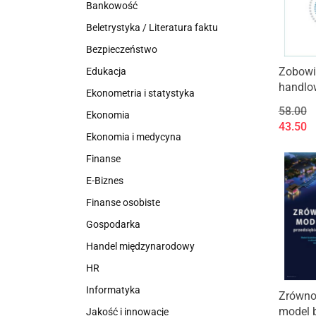
Bankowość
Beletrystyka / Literatura faktu
Bezpieczeństwo
Zobowi
Edukacja
handlow
Ekonometria i statystyka
małych
58.00
Ekonomia
przedsi
43.50
Ekonomia i medycyna
Finanse
E-Biznes
Finanse osobiste
Gospodarka
Handel międzynarodowy
HR
Informatyka
Zrówn
model 
Jakość i innowacje