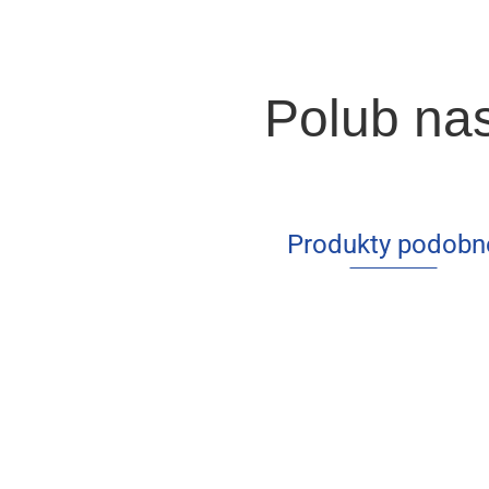
Polub na
Produkty podobn
Human
Capital in