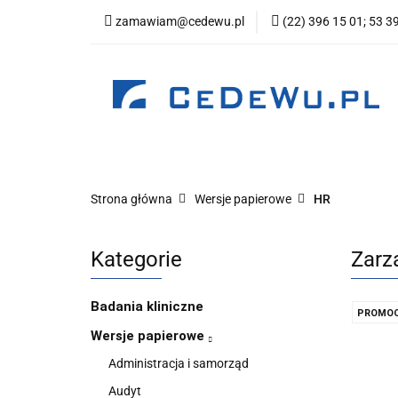
zamawiam@cedewu.pl
(22) 396 15 01; 53 3
Kategorie
Now
Wydawnictwo
Kategorie
Nowości
Zapowiedzi
Be
Strona główna
Wersje papierowe
HR
Kategorie
Zarz
Badania kliniczne
PROMOC
Wersje papierowe
Administracja i samorząd
Audyt