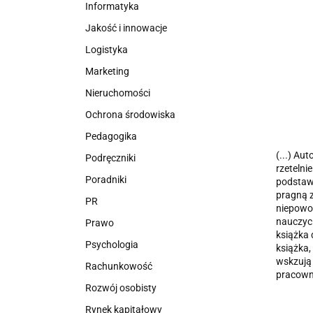
Informatyka
Jakość i innowacje
Logistyka
Marketing
Nieruchomości
Ochrona środowiska
Pedagogika
(...) Aut
Podręczniki
rzetelni
Poradniki
podstawo
pragną z
PR
niepowod
nauczyci
Prawo
książka
Psychologia
książka,
wskzują 
Rachunkowość
pracown
Rozwój osobisty
Rynek kapitałowy