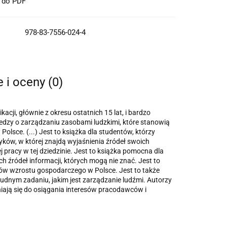
t do PDF
978-83-7556-024-4
e i oceny (0)
ikacji, głównie z okresu ostatnich 15 lat, i bardzo
wiedzy o zarządzaniu zasobami ludzkimi, które stanowią
ce. (...) Jest to książka dla studentów, którzy
yków, w której znajdą wyjaśnienia źródeł swoich
 pracy w tej dziedzinie. Jest to książka pomocna dla
h źródeł informacji, których mogą nie znać. Jest to
ów wzrostu gospodarczego w Polsce. Jest to także
udnym zadaniu, jakim jest zarządzanie ludźmi. Autorzy
iają się do osiągania interesów pracodawców i