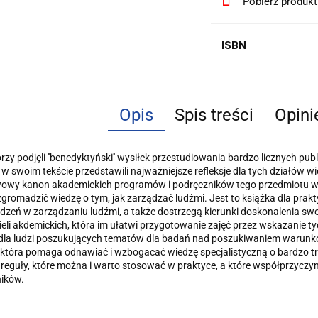
Pobierz produk
ISBN
Opis
Spis treści
Opini
orzy podjęli ''benedyktyński'' wysiłek przestudiowania bardzo licznych publ
e w swoim tekście przedstawili najważniejsze refleksje dla tych działów 
wy kanon akademickich programów i podręczników tego przedmiotu w Pols
gromadzić wiedzę o tym, jak zarządzać ludź­mi. Jest to książka dla prakt
zeń w zarządzaniu ludźmi, a także dostrzegą kierunki doskonale­nia swej
eli akdemickich, która im ułatwi przygotowanie zajęć przez wskazanie tyc
 dla ludzi poszukujących tematów dla badań nad poszukiwaniem warunk
 która pomaga odnawiać i wzbogacać wiedzę specjalistyczną o bardzo tr
reguły, które można i warto stosować w praktyce, a które współprzyczyn
i­ków.