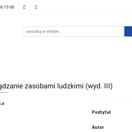
96 15 00
ości
Zapowiedzi
Bestsellery
Promocje
Okazje 
For English
Wydawnictwa
stsellery
Promocje
Okazje i zestawy
Wydawnictwo
ądzanie zasobami ludzkimi (wyd. III)
JE
Podtytuł
Autor