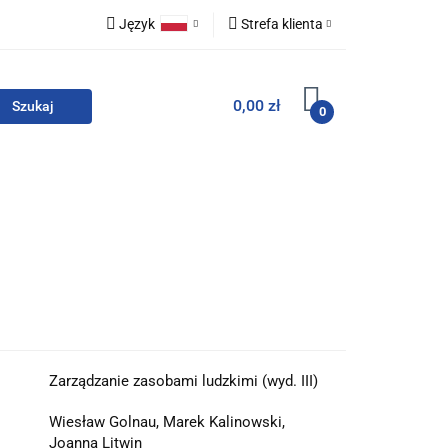
Język
Strefa klienta
i zestawy
Polski
Zaloguj się
0,00 zł
English
Zarejestruj się
0
Dodaj zgłoszenie
Zgody cookies
For English
Wydawnictwa
Zarządzanie zasobami ludzkimi (wyd. III)
Wiesław Golnau, Marek Kalinowski,
Joanna Litwin