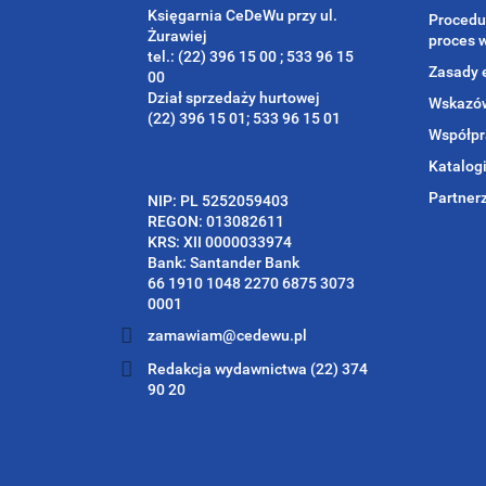
Księgarnia CeDeWu przy ul.
Procedu
Żurawiej
proces 
tel.: (22) 396 15 00 ; 533 96 15
Zasady 
00
Dział sprzedaży hurtowej
Wskazów
(22) 396 15 01; 533 96 15 01
Współpr
Katalog
Partner
NIP: PL 5252059403
REGON: 013082611
KRS: XII 0000033974
Bank: Santander Bank
66 1910 1048 2270 6875 3073
0001
zamawiam@cedewu.pl
Redakcja wydawnictwa (22) 374
90 20