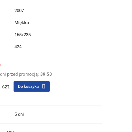
2007
Miękka
165x235
424
5
 dni przed promocją:
39.53
szt.
Do koszyka
5 dni