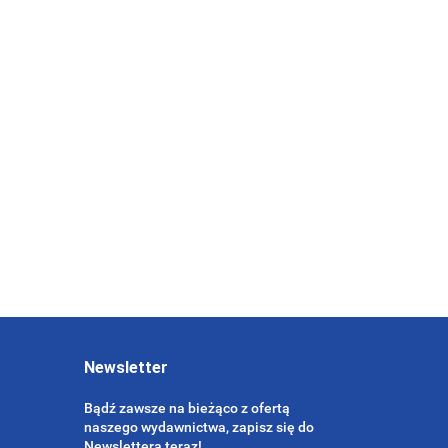
wanie
ników
Rynek pracy w teoriach
cowanych
ekonomicznych (wyd. II) -
iowo (wyd. II)
OSTATNIE EGZEMPLARZE
45.00
33.75
Newsletter
Bądź zawsze na bieżąco z ofertą
naszego wydawnictwa, zapisz się do
Newslettera teraz!