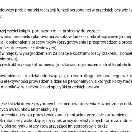
dotyczy problematyki realizacji funkcji personalnej w przedsiębiorstwi
ę.
zej części książki poruszono m.in. problemy dotyczące:
iwania personelu (planowania zasobów ludzkich, rekrutacji wewnętrznej i
nia i doskonalenia pracowników (przygotowania i przeprowadzenia proc
ności procesów szkoleniowych),
ów między wynagrodzeniami za pracę a kosztami pracy (zakresu i konse
biorstwa),
u restrukturyzacji zatrudnienia (możliwości ograniczenia strat kapitału lu
waniem jest rozdział odnoszący się do controllingu personalnego, w
iu efektywności prowadzenia działań personalnych, z których korzysta
mierników, w zależności od specyfiki przedsiębiorstwa.
ęść książki dotyczy wybranych elementów otoczenia zewnętrznego oddz
ych uwarunkowań znalazły się:
ztałcenia na rynku pracy i związane z nimi uelastycznienie zatrudnienia,
ek młodzieży wchodzącej na rynek pracy do elastycznych form zatrudnie
my płci na rynku pracy i towarzyszące im stereotypy, a także
nkowania prawne z zakresu prawa pracy mające w swym zamierzeniu uła