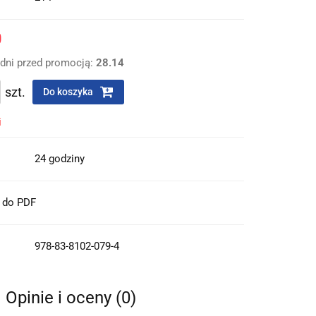
0
 dni przed promocją:
28.14
szt.
Do koszyka
i
24 godziny
t do PDF
978-83-8102-079-4
Opinie i oceny (0)