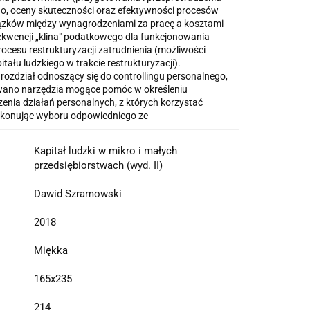
o, oceny skuteczności oraz efektywności procesów
iązków między wynagrodzeniami za pracę a kosztami
ekwencji „klina" podatkowego dla funkcjonowania
procesu restrukturyzacji zatrudnienia (możliwości
itału ludzkiego w trakcie restrukturyzacji).
ozdział odnoszący się do controllingu personalnego,
ano narzędzia mogące pomóc w określeniu
enia działań personalnych, z których korzystać
okonując wyboru odpowiedniego ze
Kapitał ludzki w mikro i małych
przedsiębiorstwach (wyd. II)
Dawid Szramowski
2018
Miękka
165x235
214