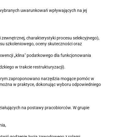
e i wybranych uwarunkowań wpływających na jej
 zewnętrznej, charakterystyki procesu selekcyjnego),
esu szkoleniowego, oceny skuteczności oraz
kwencji „klina" podatkowego dla funkcjonowania
dzkiego w trakcie restrukturyzacji).
 którym zaproponowano narzędzia mogące pomóc w
ć można w praktyce, dokonując wyboru odpowiedniego
iałujących na postawy pracobiorców. W grupie
nia,
twić godzenie życia zawodowego z rolami