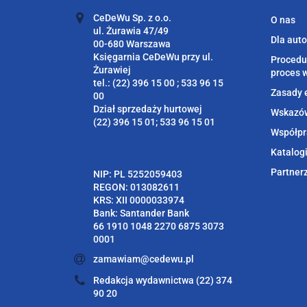
CeDeWu Sp. z o.o.
O nas
ul. Żurawia 47/49
Dla aut
00-680 Warszawa
Księgarnia CeDeWu przy ul.
Procedu
Żurawiej
proces 
tel.: (22) 396 15 00 ; 533 96 15
Zasady 
00
Dział sprzedaży hurtowej
Wskazów
(22) 396 15 01; 533 96 15 01
Współpr
Katalog
Partner
NIP: PL 5252059403
REGON: 013082611
KRS: XII 0000033974
Bank: Santander Bank
66 1910 1048 2270 6875 3073
0001
zamawiam@cedewu.pl
Redakcja wydawnictwa (22) 374
90 20