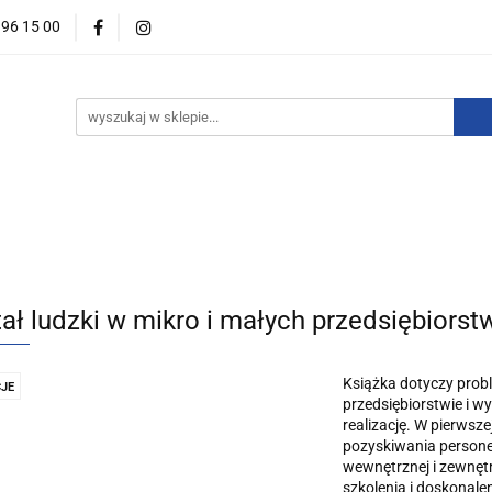
396 15 00
wości
Zapowiedzi
Bestsellery
Promocje
Okazje
For English
Wydawnictwa
estsellery
Promocje
Okazje i zestawy
Wydawnictw
ał ludzki w mikro i małych przedsiębiorstw
Książka dotyczy proble
JE
przedsiębiorstwie i 
realizację. W pierwsze
pozyskiwania persone
wewnętrznej i zewnętr
szkolenia i doskonal