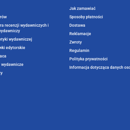
Jak zamawiać
orów
Sposoby płatności
ra recenzji wydawniczych i
Dostawa
wydawniczy
Reklamacje
etyki wydawniczej
Zwroty
ki edytorskie
Regulamin
aca
Polityka prywatności
i wydawnicze
Informacja dotycząca danych o
zy