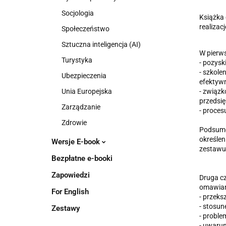
Socjologia
Książka 
realizacj
Społeczeństwo
Sztuczna inteligencja (AI)
W pierws
Turystyka
- pozysk
- szkole
Ubezpieczenia
efektyw
Unia Europejska
- związk
przedsię
Zarządzanie
- proces
Zdrowie
Podsumo
określen
Wersje E-book
zestawu 
Bezpłatne e-booki
Zapowiedzi
Druga cz
omawian
For English
- przeks
- stosun
Zestawy
- proble
- uwaru