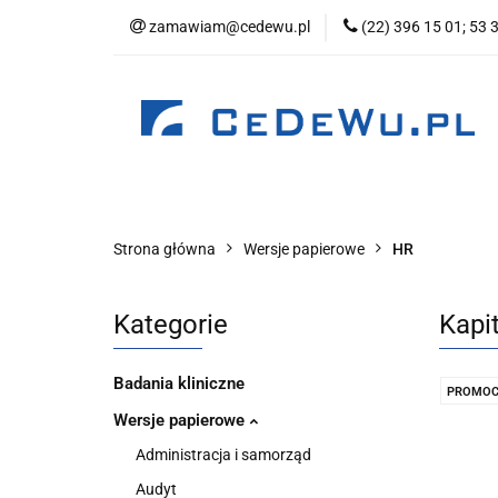
zamawiam@cedewu.pl
(22) 396 15 01; 53 
Kategorie
No
Wydawnictwo
Kategorie
Nowości
Zapowiedzi
B
Strona główna
Wersje papierowe
HR
Kategorie
Kapit
Badania kliniczne
PROMOC
Wersje papierowe
Administracja i samorząd
Audyt