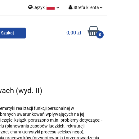
Język
Strefa klienta
 i zestawy
Polski
Zaloguj się
0,00 zł
English
Zarejestruj się
0
Dodaj zgłoszenie
Zgody cookies
o
For English
Wydawnictwa
ach (wyd. II)
matyki realizacji funkcji personalnej w
wybranych uwarunkowań wpływających na jej
j części książki poruszono m.in. problemy dotyczące: -
lu (planowania zasobów ludzkich, rekrutacji
znej, charakterystyki procesu selekcyjnego), -
enia pracowników (przygotowania i przeprowadzenia