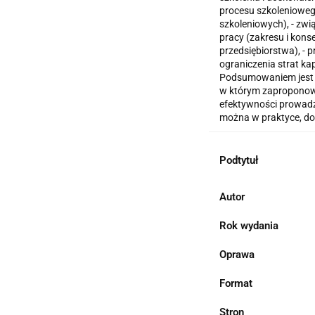
procesu szkolenioweg
szkoleniowych), - zw
pracy (zakresu i kons
przedsiębiorstwa), - 
ograniczenia strat kap
Podsumowaniem jest r
w którym zaproponow
efektywności prowadz
można w praktyce, d
Podtytuł
Autor
Rok wydania
Oprawa
Format
Stron