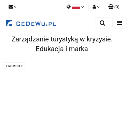
(
0
)
Polski
Zaloguj się
English
Zarejestruj się
Zarządzanie turystyką w kryzysie.
Dodaj zgłoszenie
Edukacja i marka
Zgody cookies
PROMOCJE