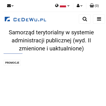
(
0
)
Polski
Zaloguj się
English
Zarejestruj się
Samorząd terytorialny w systemie
Dodaj zgłoszenie
administracji publicznej (wyd. II
Zgody cookies
zmienione i uaktualnione)
PROMOCJE