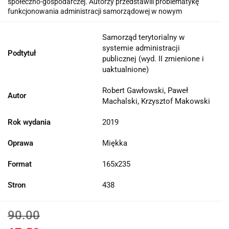
społeczno-gospodarczej. Autorzy przedstawili problematykę
funkcjonowania administracji samorządowej w nowym
Samorząd terytorialny w
systemie administracji
Podtytuł
publicznej (wyd. II zmienione i
uaktualnione)
Robert Gawłowski, Paweł
Autor
Machalski, Krzysztof Makowski
Rok wydania
2019
Oprawa
Miękka
Format
165x235
Stron
438
90.00