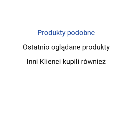
Produkty podobne
Ostatnio oglądane produkty
Inni Klienci kupili również
Struktura
Współczesny
polskiego
Źródła
Rachunkowość
kryzys
Bez
rolnictwa