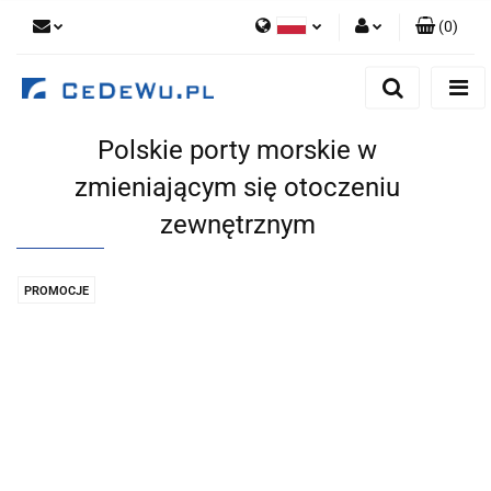
(
0
)
Polski
Zaloguj się
English
Zarejestruj się
Polskie porty morskie w
Dodaj zgłoszenie
zmieniającym się otoczeniu
Zgody cookies
zewnętrznym
PROMOCJE