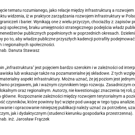
djęcie tematu rozumianego, jako relacje między infrastrukturą a rozwoj
ktu widzenia, iż w praktyce zarządzania rozwojem infrastruktury w Pol
graniczeń i barier. Wynikają one z wielu przyczyn, chociażby z: zapisów
cji społecznej, braku umiejętności strategicznego podejścia władz publi
enedżerów publicznych popełnionych w poprzednich okresach. Dzielenie 
y po to, aby władze publiczne przyszłych kadencji potrafiły podejmowa
h i regionalnych społeczności.
 hab. Danuta Stawasz
rmin „infrastruktura" jest pojęciem bardzo szerokim i w zależności od inter
jawiska lub wskazuje także na pozamaterialne jej składowe. Z tych wz
materialny aspekt infrastruktury. Można uznać, że jej poziom jest jednym
ówno przejawem, jak i ważnym czynnikiem tego rozwoju. Zasadniczym cel
lokalnym oraz regionalnym. Autorzy, nie kwestionując znaczenia tej roli, po
 główne. Rozpoznanie zależności między rozwojem terytorialnym a pozio
ść czynników, które powinny być wzięte pod uwagę w tego typu analizie
wanie i opracowanie niniejszej publikacji należy uznać za potrzebne, 
ym, jak i dydaktycznym (studenci kierunku gospodarka przestrzenna).
 hab. inż. Jarosław Frączek