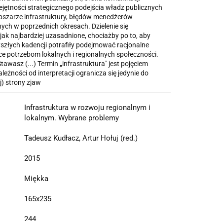
ejętności strategicznego podejścia władz publicznych
bszarze infrastruktury, błędów menedżerów
ych w poprzednich okresach. Dzielenie się
jak najbardziej uzasadnione, chociażby po to, aby
szłych kadencji potrafiły podejmować racjonalne
e potrzebom lokalnych i regionalnych społeczności.
tawasz (...) Termin „infrastruktura" jest pojęciem
leżności od interpretacji ogranicza się jedynie do
j) strony zjaw
Infrastruktura w rozwoju regionalnym i
lokalnym. Wybrane problemy
Tadeusz Kudłacz, Artur Hołuj (red.)
2015
Miękka
165x235
244