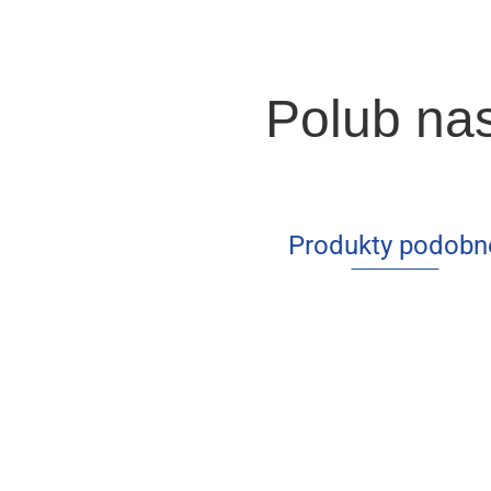
Polub na
Produkty podobn
St