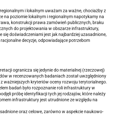
em regionalnym i lokalnym uważam za ważne, chociażby z
sce na poziomie lokalnym i regionalnym napotykamy na
 prawa, konstrukcji prawa zamówień publicznych, braku
cznych do projektowania w obszarze infrastruktury,
się doświadczeniami jest jak najbardziej uzasadnione,
ć racjonalne decyzje, odpowiadające potrzebom
pretacji ogranicza się jedynie do materialnej (rzeczowej)
ględów w recenzowanych badaniach został uwzględniony
 z ważniejszych kryteriów oceny rozwoju terytorialnego.
em badań było rozpoznanie roli infrastruktury w
djęli próbę identyfikacji tych jej rodzajów, które należy
mem infrastruktury jest utrudnione ze względu na
.
uzasadnione oraz celowe, zarówno w aspekcie naukowo-