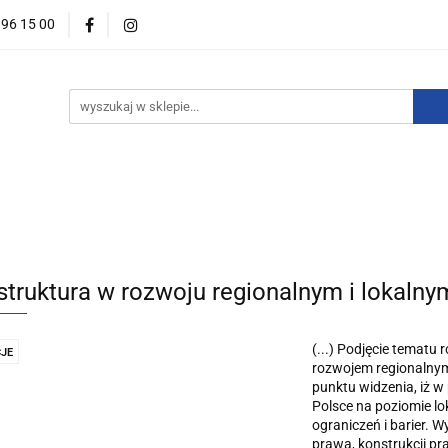
396 15 00
wości
Zapowiedzi
Bestsellery
Promocje
Okazje
For English
Wydawnictwa
estsellery
Promocje
Okazje i zestawy
Wydawnictw
astruktura w rozwoju regionalnym i lokaln
(...) Podjęcie tematu 
JE
rozwojem regionalnym
punktu widzenia, iż w
Polsce na poziomie l
ograniczeń i barier. W
prawa, konstrukcji p