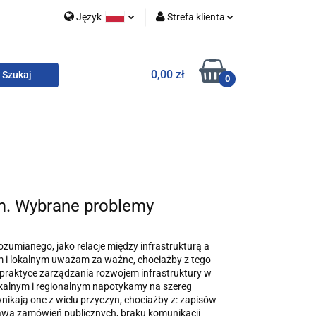
Język
Strefa klienta
 i zestawy
Polski
Zaloguj się
0,00 zł
English
Zarejestruj się
0
Dodaj zgłoszenie
Zgody cookies
o
For English
Wydawnictwa
ym. Wybrane problemy
rozumianego, jako relacje między infrastrukturą a
 i lokalnym uważam za ważne, chociażby z tego
 praktyce zarządzania rozwojem infrastruktury w
okalnym i regionalnym napotykamy na szereg
ynikają one z wielu przyczyn, chociażby z: zapisów
rawa zamówień publicznych, braku komunikacji