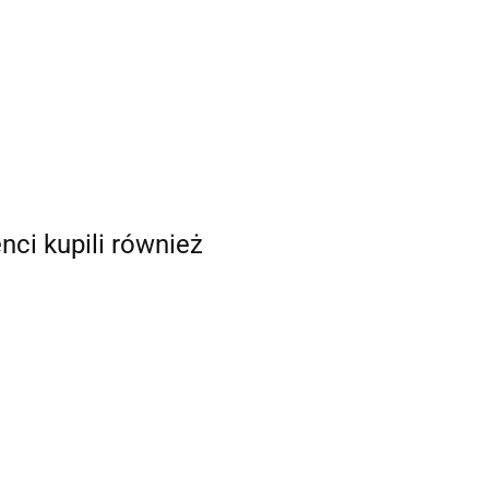
enci kupili również
Mechanizmy
Smart Cities.
Srebrna
szarej strefy