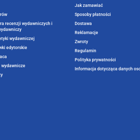
Jak zamawiać
orów
Sposoby płatności
ra recenzji wydawniczych i
Dostawa
wydawniczy
Reklamacje
etyki wydawniczej
Zwroty
ki edytorskie
Regulamin
aca
Polityka prywatności
i wydawnicze
Informacja dotycząca danych o
zy