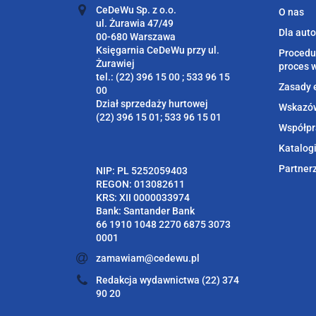
CeDeWu Sp. z o.o.
O nas
ul. Żurawia 47/49
Dla aut
00-680 Warszawa
Księgarnia CeDeWu przy ul.
Procedu
Żurawiej
proces 
tel.: (22) 396 15 00 ; 533 96 15
Zasady 
00
Dział sprzedaży hurtowej
Wskazów
(22) 396 15 01; 533 96 15 01
Współpr
Katalog
Partner
NIP: PL 5252059403
REGON: 013082611
KRS: XII 0000033974
Bank: Santander Bank
66 1910 1048 2270 6875 3073
0001
zamawiam@cedewu.pl
Redakcja wydawnictwa (22) 374
90 20