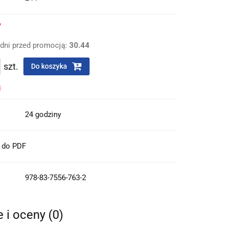
7
 dni przed promocją:
30.44
szt.
Do koszyka
i
24 godziny
t do PDF
978-83-7556-763-2
e i oceny (0)