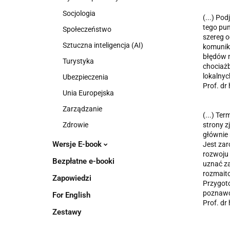
Socjologia
(...) Po
tego pun
Społeczeństwo
szereg o
Sztuczna inteligencja (AI)
komunika
błędów m
Turystyka
chociażb
lokalnyc
Ubezpieczenia
Prof. dr
Unia Europejska
Zarządzanie
(...) Te
Zdrowie
strony z
głównie 
Wersje E-book
Jest zar
rozwoju 
Bezpłatne e-booki
uznać za
rozmaito
Zapowiedzi
Przygoto
poznawcz
For English
Prof. dr
Zestawy