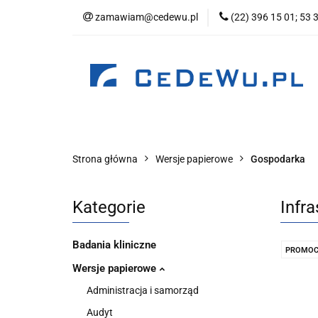
zamawiam@cedewu.pl
(22) 396 15 01; 53 
Kategorie
No
Wydawnictwo
Kategorie
Nowości
Zapowiedzi
B
Strona główna
Wersje papierowe
Gospodarka
Kategorie
Infr
Badania kliniczne
PROMOC
Wersje papierowe
Administracja i samorząd
Audyt