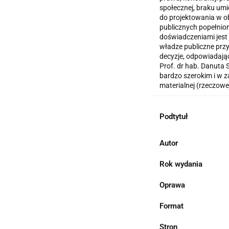
społecznej, braku umi
do projektowania w o
publicznych popełnion
doświadczeniami jest 
władze publiczne przy
decyzje, odpowiadając
Prof. dr hab. Danuta S
bardzo szerokim i w za
materialnej (rzeczowe
Podtytuł
Autor
Rok wydania
Oprawa
Format
Stron