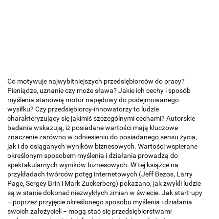
Co motywuje najwybitniejszych przedsiębiorców do pracy?
Pieniądze, uznanie czy może sława? Jakie ich cechy i sposób
myślenia stanowią motor napędowy do podejmowanego
wysiłku? Czy przedsiębiorcy-innowatorzy to ludzie
charakteryzujący się jakimiś szczególnymi cechami? Autorskie
badania wskazują, iż posiadane wartości mają kluczowe
znaczenie zarówno w odniesieniu do posiadanego sensu życia,
jak i do osiąganych wyników biznesowych. Wartości wspierane
określonym sposobem myślenia i działania prowadzą do
spektakularnych wyników biznesowych. W tej książce na
przykładach twórców potęg internetowych (Jeff Bezos, Larry
Page, Sergey Brin i Mark Zuckerberg) pokazano, jak zwykli ludzie
są w stanie dokonać niezwykłych zmian w świecie. Jak start-upy
− poprzez przyjęcie określonego sposobu myślenia i działania
swoich założycieli − mogą stać się przedsiębiorstwami