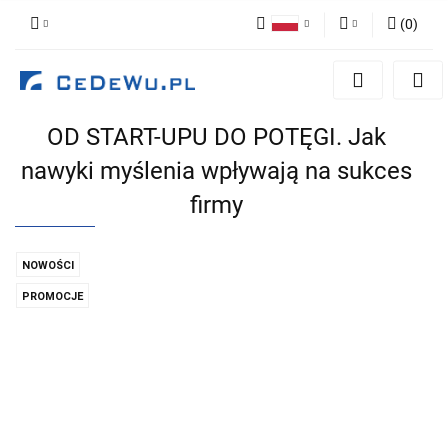
(
0
)
Polski
Zaloguj się
English
Zarejestruj się
OD START-UPU DO POTĘGI. Jak
Dodaj zgłoszenie
nawyki myślenia wpływają na sukces
Zgody cookies
firmy
NOWOŚCI
PROMOCJE