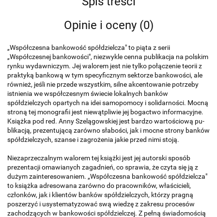
Spis treści
Opinie i oceny (0)
„Współczesna bankowość spółdzielcza" to piąta z serii
„Współczesnej bankowości", niezwykle cenna publikacja na polskim
rynku wydawniczym. Jej walorem jest nie tylko połączenie teorii z
praktyką bankową w tym specyficznym sektorze bankowości, ale
również, jeśli nie przede wszyst­kim, silne akcentowanie potrzeby
istnienia we współczesnym świecie lokalnych banków
spółdzielczych opartych na idei samopomocy i solidarno­ści. Mocną
stroną tej monografii jest niewątpliwie jej bogactwo informacyjne.
Książka pod red. Anny Szelągowskiej jest bardzo wartościową pu­
blikacją, prezentującą zarówno słabości, jak i mocne strony banków
spółdzielczych, szanse i zagrożenia jakie przed nimi stoją.
Niezaprzeczalnym walorem tej książki jest jej autorski sposób
prezentacji omawianych zagadnień, co sprawia, że czyta się ją z
dużym zaintereso­waniem. „Współczesna bankowość spółdzielcza"
to książka adresowana zarówno do pracowników, właścicieli,
członków, jak i klientów banków spółdzielczych, którzy pragną
poszerzyć i usystematyzować swą wiedzę z zakresu procesów
zachodzących w bankowości spółdzielczej. Z pełną świadomością