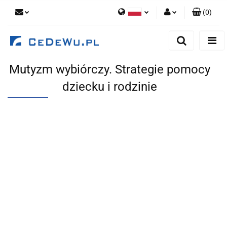
(
0
)
Polski
Zaloguj się
English
Zarejestruj się
Mutyzm wybiórczy. Strategie pomocy
Dodaj zgłoszenie
dziecku i rodzinie
Zgody cookies