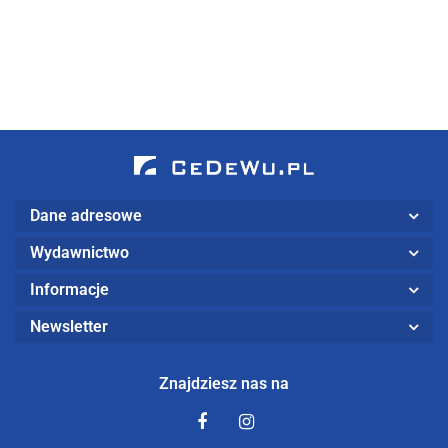
kapitałowym
(wyd. II
przedsiębiorstw
kryptowaluty
33.75
zmienione i
poprzez rynek
uzupełnione)
kapitałowy w
Polsce
Dane adresowe
Wydawnictwo
Informacje
Newsletter
Znajdziesz nas na