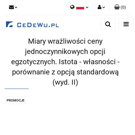
(
0
)
Polski
Zaloguj się
English
Zarejestruj się
Miary wrażliwości ceny
Dodaj zgłoszenie
jednoczynnikowych opcji
Zgody cookies
egzotycznych. Istota - własności -
porównanie z opcją standardową
(wyd. II)
PROMOCJE