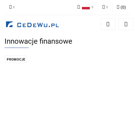
(
0
)
Polski
Zaloguj się
English
Zarejestruj się
Innowacje finansowe
Dodaj zgłoszenie
Zgody cookies
PROMOCJE