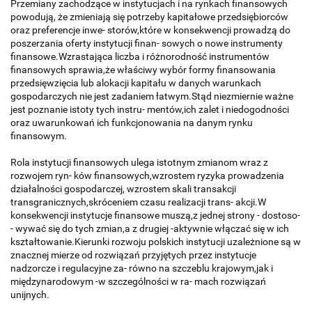
Przemiany zachodzące w instytucjach i na rynkach finansowych
powodują, że zmieniają się potrzeby kapitałowe przedsiębiorców
oraz preferencje inwe- storów,które w konsekwencji prowadzą do
poszerzania oferty instytucji finan- sowych o nowe instrumenty
finansowe.Wzrastająca liczba i różno­rodność instrumentów
finansowych sprawia,że właściwy wybór formy finansowania
przedsięwzięcia lub alokacji kapitału w danych warunkach
gospodarczych nie jest zadaniem łatwym.Stąd niezmiernie ważne
jest poznanie istoty tych instru- mentów,ich zalet i niedogodności
oraz uwarunkowań ich funkcjonowania na danym rynku
finansowym.
Rola instytucji finansowych ulega istotnym zmianom wraz z
rozwojem ryn- ków finansowych,wzrostem ryzyka prowadzenia
działalności gospodarczej, wzrostem skali transakcji
transgranicznych,skróceniem czasu realizacji trans- akcji.W
konsekwencji instytucje finansowe muszą,z jednej strony - dostoso-
- wywać się do tych zmian,a z drugiej -aktywnie włączać się w ich
kształtowanie.Kierunki rozwoju polskich instytucji uzależnione są w
znacznej mierze od rozwiązań przyjętych przez instytucje
nadzorcze i regulacyjne za- równo na szczeblu krajowym,jak i
międzynarodowym -w szczególności w ra- mach rozwiązań
unijnych.