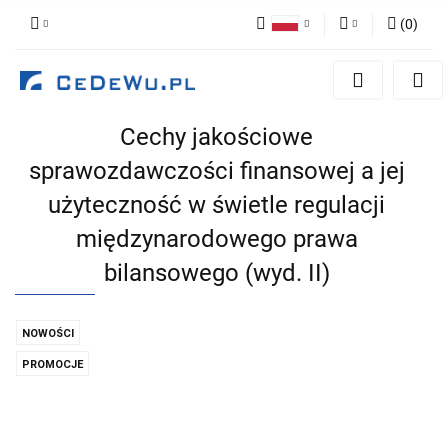
(
0
)
Polski
Zaloguj się
English
Zarejestruj się
Cechy jakościowe
Dodaj zgłoszenie
sprawozdawczości finansowej a jej
Zgody cookies
użyteczność w świetle regulacji
międzynarodowego prawa
bilansowego (wyd. II)
NOWOŚCI
PROMOCJE