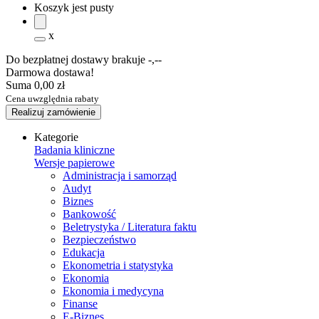
Koszyk jest pusty
x
Do bezpłatnej dostawy brakuje
-,--
Darmowa dostawa!
Suma
0,00 zł
Cena uwzględnia rabaty
Realizuj zamówienie
Kategorie
Badania kliniczne
Wersje papierowe
Administracja i samorząd
Audyt
Biznes
Bankowość
Beletrystyka / Literatura faktu
Bezpieczeństwo
Edukacja
Ekonometria i statystyka
Ekonomia
Ekonomia i medycyna
Finanse
E-Biznes