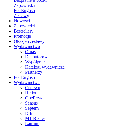
Bezpłatne e-booki
Zapowiedzi
For English
Zestawy
Nowości
Zapowiedzi
Bestsellery
Promocje
Okazje i zestawy
Wydawnictwo
O nas
Dla autorów
Współpraca
Katalogi wydawnicze
Partnerzy
For English
Wydawnictwa
Cedewu
Helion
OnePress
Sensus
Septem
Difin
MT Biznes
Laurum