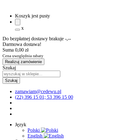
Koszyk jest pusty
x
Do bezpłatnej dostawy brakuje
-,--
Darmowa dostawa!
Suma
0,00 zł
Cena uwzględnia rabaty
Realizuj zamówienie
Szukaj
zamawiam@cedewu.pl
(22) 396 15 01; 53 396 15 00
Język
Polski
English