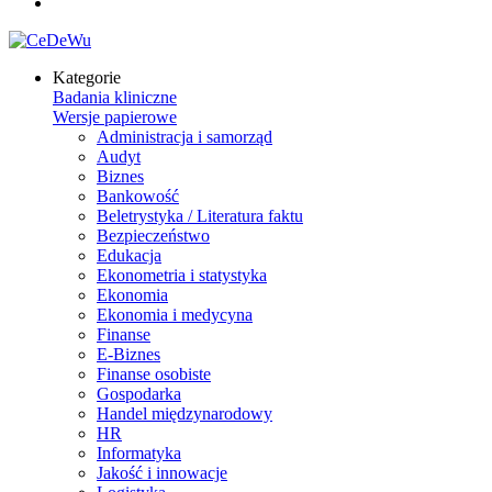
Kategorie
Badania kliniczne
Wersje papierowe
Administracja i samorząd
Audyt
Biznes
Bankowość
Beletrystyka / Literatura faktu
Bezpieczeństwo
Edukacja
Ekonometria i statystyka
Ekonomia
Ekonomia i medycyna
Finanse
E-Biznes
Finanse osobiste
Gospodarka
Handel międzynarodowy
HR
Informatyka
Jakość i innowacje