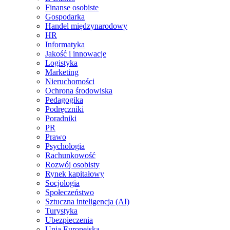
Finanse osobiste
Gospodarka
Handel międzynarodowy
HR
Informatyka
Jakość i innowacje
Logistyka
Marketing
Nieruchomości
Ochrona środowiska
Pedagogika
Podręczniki
Poradniki
PR
Prawo
Psychologia
Rachunkowość
Rozwój osobisty
Rynek kapitałowy
Socjologia
Społeczeństwo
Sztuczna inteligencja (AI)
Turystyka
Ubezpieczenia
Unia Europejska