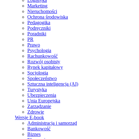
Logistyka
Marketing
Nieruchomości
Ochrona środowiska
Pedagogika
Podręczniki
Poradniki
PR
Prawo
Psychologia
Rachunkowość
Rozwój osobisty
Rynek kapitałowy
Socjologia
Społeczeństwo
Sztuczna inteligencja (AI)
Turystyka
Ubezpieczenia
Unia Europejska
Zarządzanie
Zdrowie
Wersje E-book
Administracja i samorząd
Bankowość
Biznes