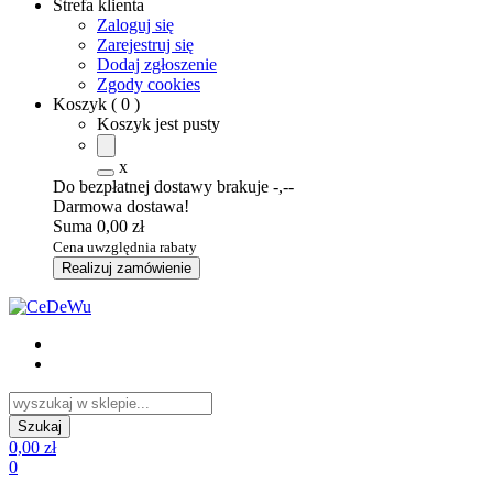
Strefa klienta
Zaloguj się
Zarejestruj się
Dodaj zgłoszenie
Zgody cookies
Koszyk
(
0
)
Koszyk jest pusty
x
Do bezpłatnej dostawy brakuje
-,--
Darmowa dostawa!
Suma
0,00 zł
Cena uwzględnia rabaty
Realizuj zamówienie
0,00 zł
0