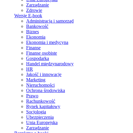
Zarządzanie
Zdrowie
Wersje E-book
Administracja i samorząd
Bankowość
Biznes
Ekonomia
Ekonomia i medycyna
Finanse
Finanse osobiste
Gospodarka
Handel międzynarodowy
HR
Jakość i innowacje
Marketing
Nieruchomości
Ochrona środowiska
Prawo
Rachunkowość
Rynek kapitałowy
Socjologia
Ubezpieczenia
Unia Europejska
Zarządzanie