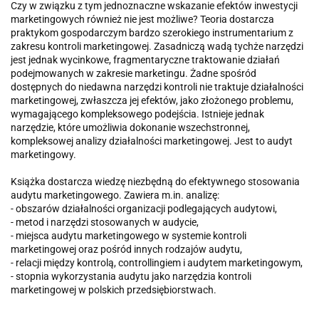
Czy w związku z tym jednoznaczne wskazanie efektów inwestycji
marketingowych również nie jest możliwe? Teoria dostarcza
praktykom gospodar­czym bardzo szerokiego instrumentarium z
zakresu kontroli marketingowej. Zasadniczą wadą tychże narzędzi
jest jednak wycinkowe, fragmentaryczne traktowanie działań
podejmowanych w zakresie marketingu. Żadne spośród
dostępnych do niedawna narzędzi kontroli nie traktuje działalności
marketin­gowej, zwłaszcza jej efektów, jako złożonego problemu,
wymagającego kompleksowego podejścia. Istnieje jednak
narzędzie, które umożliwia dokonanie wszechstronnej,
kompleksowej analizy działalności marketingowej. Jest to audyt
marketingowy.
Książka dostarcza wiedzę niezbędną do efektywnego stosowania
audytu marketingowego. Zawiera m.in. analizę:
- obszarów działalności organizacji podlegających audytowi,
- metod i narzędzi stosowanych w audycie,
- miejsca audytu marketingowego w systemie kontroli
marketingowej oraz pośród innych rodzajów audytu,
- relacji między kontrolą, controllingiem i audytem marketingowym,
- stopnia wykorzystania audytu jako narzędzia kontroli
marketingowej w polskich przedsiębiorstwach.