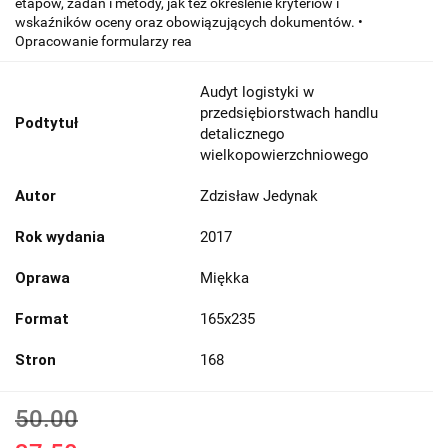
etapów, zadań i metody, jak też określenie kryteriów i
wskaźników oceny oraz obowiązujących dokumentów. •
Opracowanie formularzy rea
Audyt logistyki w
przedsiębiorstwach handlu
Podtytuł
detalicznego
wielkopowierzchniowego
Autor
Zdzisław Jedynak
Rok wydania
2017
Oprawa
Miękka
Format
165x235
Stron
168
50.00