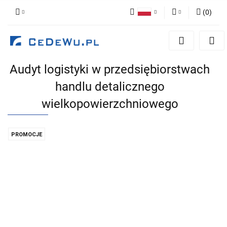
(
0
)
Polski
Zaloguj się
English
Zarejestruj się
Audyt logistyki w przedsiębiorstwach
Dodaj zgłoszenie
handlu detalicznego
Zgody cookies
wielkopowierzchniowego
PROMOCJE