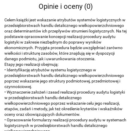
Opinie i oceny (0)
Celem książki jest wskazanie atrybutów systemów logistycznych w
przedsiębiorstwach handlu detalicznego wielkopowierzchniowego
oraz determinantów ich przepływów strumieni logistycznych. Na tej
podstawie opracowanie koncepcji realizacji procedury audytu
logistyki w zakresie niezbędnym do poprawy wyników
ekonomicznych. Przyjęta procedura będzie uwzględniać zarówno
wielkości i strukturę zasobów, które znajdują się w dyspozycji
danego podmiotu, jak i uwarunkowania otoczenia.
Etapy jego realizacji obejmują:
• Identyfikację atrybutów systemu logistycznego w
przedsiębiorstwach handlu detalicznego wielkopowierzchniowego
poprzez wskazanie jego struktury podmiotowej, przedmiotowej i
czynnościowej.
• Wyznaczenie założeń i zasad realizacji procedury audytu logistyki
w przedsiębiorstwach handlu detalicznego
wielkopowierzchniowego poprzez wskazanie celu jego realizacji,
etapów, zadań i metody, jak też określenie kryteriów i wskaźników
oceny oraz obowiązujących dokumentów.
• Opracowanie formularzy realizacji procedury audytu w systemach
logistycznych w przedsiębiorstwach handlu detalicznego
wielkopowierzchniowego.