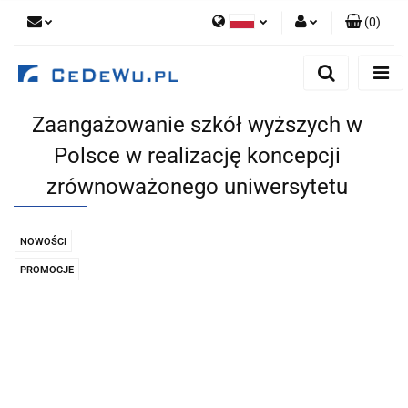
(
0
)
Polski
Zaloguj się
English
Zarejestruj się
Zaangażowanie szkół wyższych w
Dodaj zgłoszenie
Polsce w realizację koncepcji
Zgody cookies
zrównoważonego uniwersytetu
NOWOŚCI
PROMOCJE