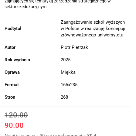
zajmujących się tematyką zarządzania strategicznego w
sektorze edukacyjnym.
Zaangażowanie szkół wyższych
Podtytuł
w Polsce w realizację koncepcji
zrównoważonego uniwersytetu
Autor
Piotr Pietrzak
Rok wydania
2025
Oprawa
Miękka
Format
165x235
Stron
268
120.00
90.00
Najniższa cena z 30 dni przed promocją:
80.4