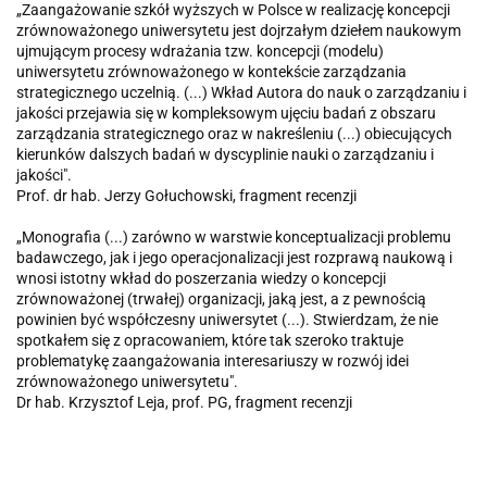
„Zaangażowanie szkół wyższych w Polsce w realizację koncepcji
zrównoważonego uniwersytetu jest dojrzałym dziełem naukowym
ujmującym procesy wdrażania tzw. koncepcji (modelu)
uniwersytetu zrównoważonego w kontekście zarządzania
strategicznego uczelnią. (...) Wkład Autora do nauk o zarządzaniu i
jakości przejawia się w kompleksowym ujęciu badań z obszaru
zarządzania strategicznego oraz w nakreśleniu (...) obiecujących
kierunków dalszych badań w dyscyplinie nauki o zarządzaniu i
jakości".
Prof. dr hab. Jerzy Gołuchowski, fragment recenzji
„Monografia (...) zarówno w warstwie konceptualizacji problemu
badawczego, jak i jego operacjonalizacji jest rozprawą naukową i
wnosi istotny wkład do poszerzania wiedzy o koncepcji
zrównoważonej (trwałej) organizacji, jaką jest, a z pewnością
powinien być współczesny uniwersytet (...). Stwierdzam, że nie
spotkałem się z opracowaniem, które tak szeroko traktuje
problematykę zaangażowania interesariuszy w rozwój idei
zrównoważonego uniwersytetu".
Dr hab. Krzysztof Leja, prof. PG, fragment recenzji