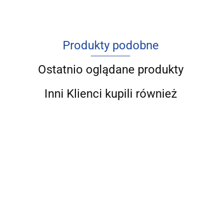
Produkty podobne
Ostatnio oglądane produkty
Inni Klienci kupili również
Struktura
Współczesny
polskiego
Źródła
Rachunkowość
kryzys
Bez
rolnictwa
finansowania
i podatki −
gospodarczy.
70.00
eko
na tle Unii
51.00