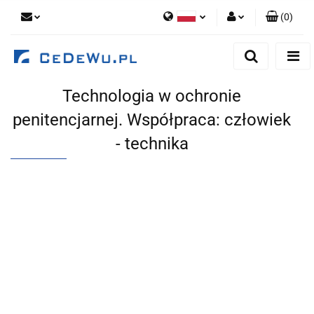
(
0
)
Polski
Zaloguj się
English
Zarejestruj się
Technologia w ochronie
Dodaj zgłoszenie
penitencjarnej. Współpraca: człowiek
Zgody cookies
- technika