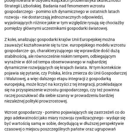
podejmowana w obydwu książkach problematyka skuteczności
Strategii Lizbońskiej. Badania nad fenomenem wzrostu
gospodarczego - pomimo ich dynamicznego w ostatnich latach
rozwoju - nie dostarczają jednoznacznych odpowie­dzi,
wyjaśniających różnice jakie w tym względzie rysują się chociażby
pomiędzy głównymi uczestnikami gospodarki światowej.
Z kolei, analizując gospodarki krajów Unii Europejskiej można
zauważyć kształtowanie się tu tzw. europejskiego modelu wzrostu
gospodarcze- go, cha­rakteryzującego się wprawdzie dość dużą
stabilnością, ale równocześnie niskim tempem, odbiegającym
wyraźnie w dół od tempa obserwowanego w najbardziej
dynamicznie rozwijających się krajach świata. W tym kontekście
pojawia się pytanie, czy Polska, która zmierza do Unii Gospodarczej
i Wa­lutowej, a więc dalszego etapu integracji z gospodarką
europejską, może liczyć na korzyści z tej integracji, przekładające
się na przyspieszenie wzrostu gospodarczego, czy też powinna
raczej poszukiwać dla siebie szansy w prowadzeniu bardziej
niezależnej polityki prowzrostowej.
Wzrost gospodarczy - pomimo pojawiających się zastrzeżeń co do
jego adekwatności jako miary rozwoju cywilizacyjnego - wydaje się
być wartością samą w sobie, decydującą w dłuższej perspektywie
czasowej o miejscu poszczególnych państw oraz ugrupowań