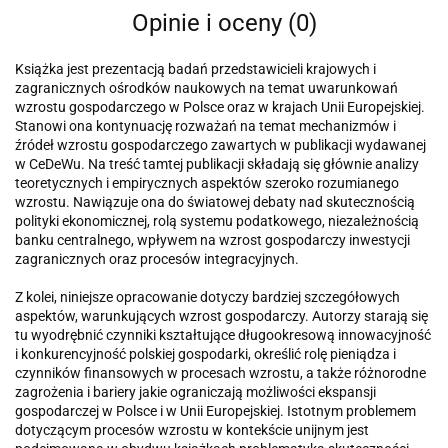
Opinie i oceny (0)
Książka jest prezentacją badań przedstawicieli krajowych i
zagranicznych ośrodków naukowych na temat uwarunkowań
wzrostu gospodarczego w Polsce oraz w krajach Unii Europejskiej.
Stanowi ona kontynuację rozważań na temat mechanizmów i
źródeł wzrostu gospodarczego zawartych w publikacji wydawanej
w CeDeWu. Na treść tamtej publikacji składają się głównie analizy
teoretycznych i empirycznych aspektów szeroko rozumiane­go
wzrostu. Nawiązuje ona do światowej debaty nad skutecznością
polityki ekonomicznej, rolą systemu podatkowego, niezależnością
banku centralne­go, wpływem na wzrost gospodarczy inwestycji
zagranicznych oraz procesów integracyjnych.
Z kolei, niniejsze opracowanie dotyczy bardziej szczegółowych
aspektów, warunkujących wzrost gospodarczy. Autorzy starają się
tu wyodrębnić czynniki kształtujące długookresową innowacyjność
i konkurencyjność polskiej gospodarki, określić rolę pieniądza i
czynników finansowych w proce­sach wzrostu, a także różnorodne
zagrożenia i bariery jakie ograniczają możliwości ekspansji
gospodarczej w Polsce i w Unii Europejskiej. Istotnym pro­blemem
dotyczącym procesów wzrostu w kontekście unijnym jest