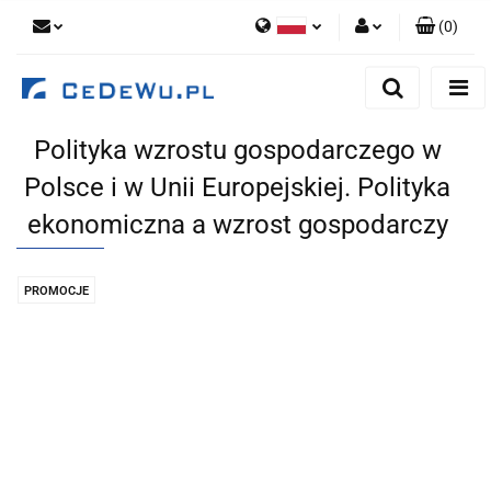
(
0
)
Polski
Zaloguj się
English
Zarejestruj się
Polityka wzrostu gospodarczego w
Dodaj zgłoszenie
Polsce i w Unii Europejskiej. Polityka
Zgody cookies
ekonomiczna a wzrost gospodarczy
PROMOCJE