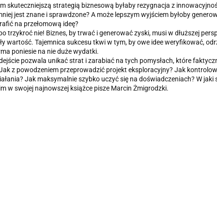
m skuteczniejszą strategią biznesową byłaby rezygnacja z innowacyjności 
mniej jest znane i sprawdzone? A może lepszym wyjściem byłoby gener
trafić na przełomową ideę?
, po trzykroć nie! Biznes, by trwać i generować zyski, musi w dłuższej p
ły wartość. Tajemnica sukcesu tkwi w tym, by owe idee weryfikować, od
rma poniesie na nie duże wydatki.
dejście pozwala unikać strat i zarabiać na tych pomysłach, które faktyc
Jak z powodzeniem przeprowadzić projekt eksploracyjny? Jak kontrolowa
iałania? Jak maksymalnie szybko uczyć się na doświadczeniach? W jaki
m w swojej najnowszej książce pisze Marcin Żmigrodzki.