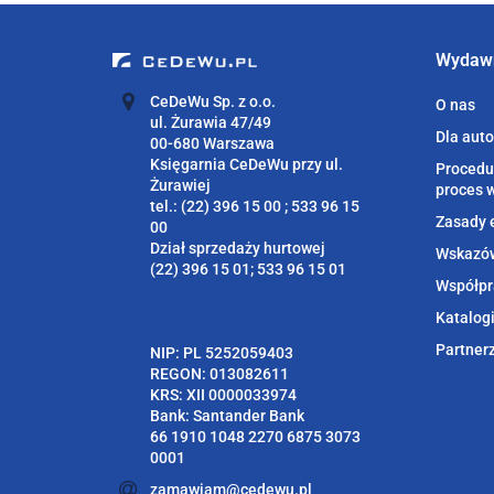
Wydaw
CeDeWu Sp. z o.o.
O nas
ul. Żurawia 47/49
Dla aut
00-680 Warszawa
Księgarnia CeDeWu przy ul.
Procedu
Żurawiej
proces 
tel.: (22) 396 15 00 ; 533 96 15
Zasady 
00
Dział sprzedaży hurtowej
Wskazów
(22) 396 15 01; 533 96 15 01
Współpr
Katalog
Partner
NIP: PL 5252059403
REGON: 013082611
KRS: XII 0000033974
Bank: Santander Bank
66 1910 1048 2270 6875 3073
0001
zamawiam@cedewu.pl