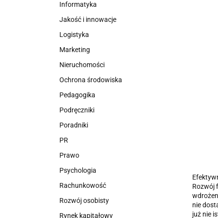
Informatyka
Jakość i innowacje
Logistyka
Marketing
Nieruchomości
Ochrona środowiska
Pedagogika
Podręczniki
Poradniki
PR
Prawo
Psychologia
Efektywn
Rachunkowość
Rozwój f
wdrożeni
Rozwój osobisty
nie dost
już nie 
Rynek kapitałowy