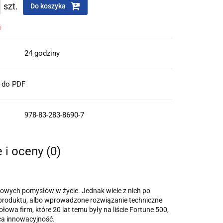
szt.
Do koszyka
i
24 godziny
t do PDF
978-83-283-8690-7
 i oceny (0)
nowych pomysłów w życie. Jednak wiele z nich po
go produktu, albo wprowadzone rozwiązanie techniczne
wa firm, które 20 lat temu były na liście Fortune 500,
ąca innowacyjność.