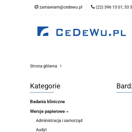
zamawiam@cedewu.pl
(22) 396 15 01; 53 
Kategorie
No
Wydawnictwo
Kategorie
Nowości
Zapowiedzi
B
Strona główna
Kategorie
Bard
Badania kliniczne
Wersje papierowe
Administracja i samorząd
Audyt