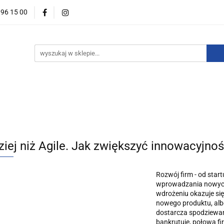
396 15 00
wości
Zapowiedzi
Bestsellery
Promocje
Okazje
For English
Wydawnictwa
estsellery
Promocje
Okazje i zestawy
Wydawnictw
ziej niż Agile. Jak zwiększyć innowacyjno
Rozwój firm - od star
wprowadzania nowych 
wdrożeniu okazuje się 
nowego produktu, alb
dostarcza spodziewan
bankrutuje, połowa fir