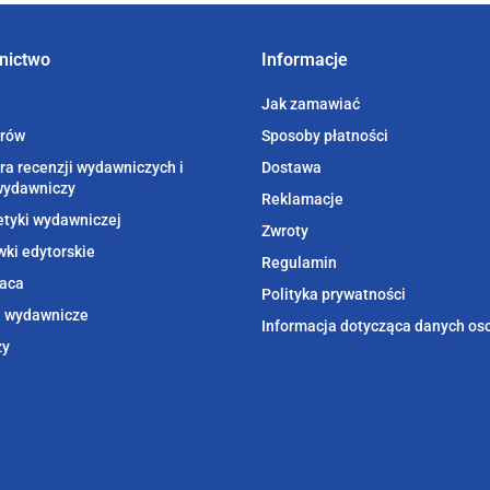
nictwo
Informacje
Jak zamawiać
orów
Sposoby płatności
ra recenzji wydawniczych i
Dostawa
wydawniczy
Reklamacje
etyki wydawniczej
Zwroty
ki edytorskie
Regulamin
aca
Polityka prywatności
i wydawnicze
Informacja dotycząca danych o
zy