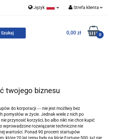
Język
Strefa klienta
 i zestawy
Polski
Zaloguj się
0,00 zł
English
Zarejestruj się
0
Dodaj zgłoszenie
Zgody cookies
o
For English
Wydawnictwa
ść twojego biznesu
tupów do korporacji ― nie jest możliwy bez
pomysłów w życie. Jednak wiele z nich po
nie przynosić korzyści, bo albo nikt nie chce kupić
o wprowadzone rozwiązanie techniczne nie
ej wartości. Ponad 90 procent startupów
m, które 20 lat temu były na liście Fortune 500, już nie