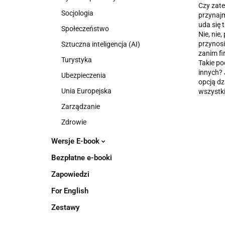
Czy zate
Socjologia
przynaj
uda się 
Społeczeństwo
Nie, nie
przynosi
Sztuczna inteligencja (AI)
zanim fi
Turystyka
Takie po
innych? 
Ubezpieczenia
opcją dz
Unia Europejska
wszystki
Zarządzanie
Zdrowie
Wersje E-book
Bezpłatne e-booki
Zapowiedzi
For English
Zestawy