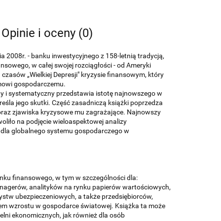
Opinie i oceny (0)
a 2008r. - banku inwestycyjnego z 158-letnią tradycją,
sowego, w całej swojej rozciągłości - od Ameryki
czasów „Wielkiej Depresji" kryzysie finansowym, który
emowi gospodarczemu.
ny i systematyczny przedstawia istotę najnowszego w
reśla jego skutki. Część zasadniczą książki poprzedza
 oraz zjawiska kryzysowe mu zagrażające. Najnowszy
liło na podjęcie wieloaspektowej analizy
 dla globalnego systemu gospodarczego w
nku finansowego, w tym w szczególności dla:
managerów, analityków na rynku papierów wartościowych,
stw ubezpieczeniowych, a także przedsiębiorców,
em wzrostu w gospodarce światowej. Książka ta może
lni ekonomicznych, jak również dla osób