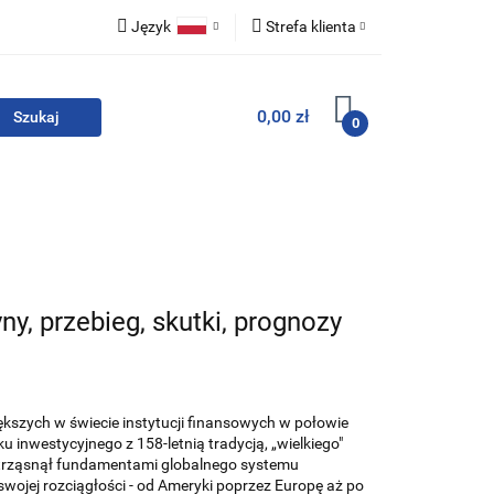
Język
Strefa klienta
i zestawy
Polski
Zaloguj się
0,00 zł
English
Zarejestruj się
0
Dodaj zgłoszenie
Zgody cookies
For English
Wydawnictwa
ny, przebieg, skutki, prognozy
ększych w świecie instytucji finansowych w połowie
u inwestycyjnego z 158-letnią tradycją, „wielkiego"
trząsnął fundamentami globalnego systemu
swojej rozciągłości - od Ameryki poprzez Europę aż po