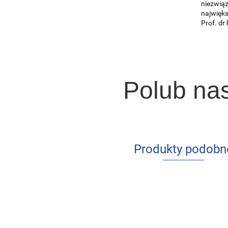
niezwiąz
najwięks
Prof. dr
Polub na
Produkty podobn