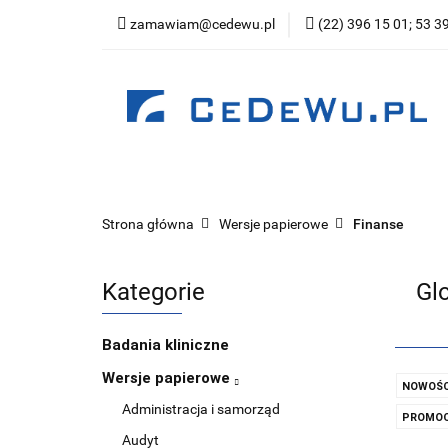
zamawiam@cedewu.pl
(22) 396 15 01; 53 3
Kategorie
Now
Wydawnictwo
Kategorie
Nowości
Zapowiedzi
Be
Strona główna
Wersje papierowe
Finanse
Kategorie
Glo
Badania kliniczne
Wersje papierowe
NOWOŚC
Administracja i samorząd
PROMOC
Audyt