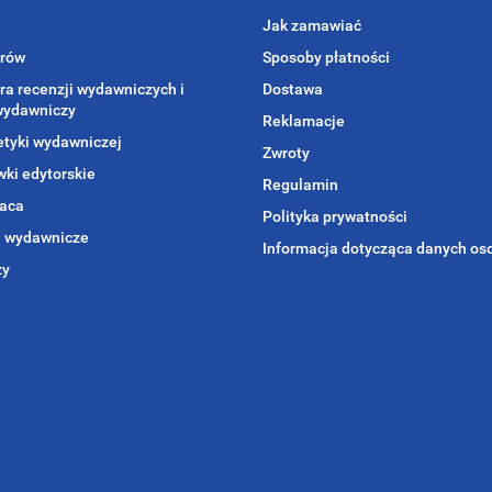
Jak zamawiać
orów
Sposoby płatności
ra recenzji wydawniczych i
Dostawa
wydawniczy
Reklamacje
etyki wydawniczej
Zwroty
ki edytorskie
Regulamin
aca
Polityka prywatności
i wydawnicze
Informacja dotycząca danych o
zy