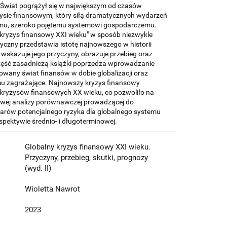
. Świat pogrążył się w największym od czasów
ryzysie finansowym, który siłą dramatycznych wydarzeń
emu, szeroko pojętemu systemowi gospodarczemu.
 kryzys finansowy XXI wieku" w sposób niezwykle
yczny przedstawia istotę najnowszego w historii
wskazuje jego przyczyny, obrazuje przebieg oraz
 Część zasadniczą książki poprzedza wprowadzanie
owany świat finansów w dobie globalizacji oraz
u zagrażające. Najnowszy kryzys finansowy
e kryzysów finansowych XX wieku, co pozwoliło na
owej analizy porównawczej prowadzącej do
rów potencjalnego ryzyka dla globalnego systemu
pektywie średnio- i długoterminowej.
Globalny kryzys finansowy XXI wieku.
Przyczyny, przebieg, skutki, prognozy
(wyd. II)
Wioletta Nawrot
2023