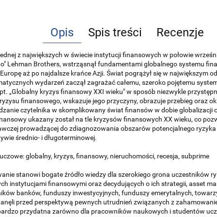
Opis
Spis treści
Recenzje
ednej z największych w świecie instytucji finansowych w połowie wrześni
go" Lehman Brothers, wstrząsnął fundamentami globalnego systemu finan
Europę aż po najdalsze krańce Azji. Świat pogrążył się w największym od 
amatycznych wydarzeń zaczął zagrażać całemu, szeroko pojętemu syst
pt. „Globalny kryzys finansowy XXI wieku" w sposób niezwykle przystęp
 kryzysu finansowego, wskazuje jego przyczyny, obrazuje przebieg oraz ok
anie czytelnika w skomplikowany świat finansów w dobie globalizacji
inansowy ukazany został na tle kryzysów finansowych XX wieku, co pozwo
wczej prowadzącej do zdiagnozowania obszarów potencjalnego ryzyka
ywie średnio- i długoterminowej.
uczowe: globalny, kryzys, finansowy, nieruchomości, recesja, subprime
nie stanowi bogate źródło wiedzy dla szerokiego grona uczestników ry
ych instytucjami finansowymi oraz decydujących o ich strategii, asset 
ków banków, funduszy inwestycyjnych, funduszy emerytalnych, towarzy
stanęli przed perspektywą pewnych utrudnień związanych z zahamowani
bardzo przydatna zarówno dla pracowników naukowych i studentów ucze