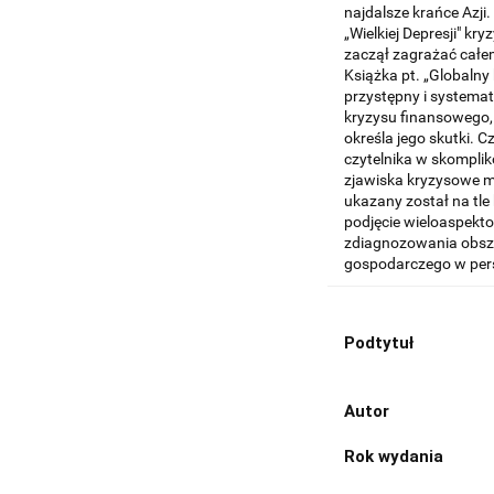
najdalsze krańce Azji
„Wielkiej Depresji" k
zaczął zagrażać cał
Książka pt. „Globalny
przystępny i systemat
kryzysu finansowego, 
określa jego skutki.
czytelnika w skomplik
zjawiska kryzysowe m
ukazany został na tl
podjęcie wieloaspekt
zdiagnozowania obsza
gospodarczego w pers
Podtytuł
Autor
Rok wydania