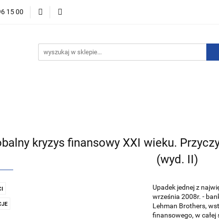
96 15 00
ości
Zapowiedzi
Bestsellery
Promocje
Okazje 
For English
Wydawnictwa
stsellery
Promocje
Okazje i zestawy
Wydawnictwo
balny kryzys finansowy XXI wieku. Przyczy
(wyd. II)
Upadek jednej z najwi
I
września 2008r. - bank
JE
Lehman Brothers, ws
finansowego, w całej 