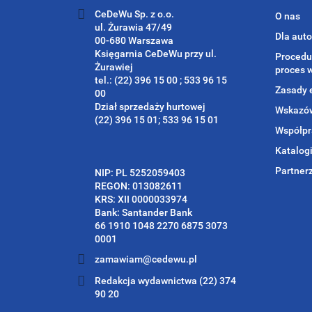
CeDeWu Sp. z o.o.
O nas
ul. Żurawia 47/49
Dla aut
00-680 Warszawa
Księgarnia CeDeWu przy ul.
Procedu
Żurawiej
proces 
tel.: (22) 396 15 00 ; 533 96 15
Zasady 
00
Dział sprzedaży hurtowej
Wskazów
(22) 396 15 01; 533 96 15 01
Współpr
Katalog
Partner
NIP: PL 5252059403
REGON: 013082611
KRS: XII 0000033974
Bank: Santander Bank
66 1910 1048 2270 6875 3073
0001
zamawiam@cedewu.pl
Redakcja wydawnictwa (22) 374
90 20