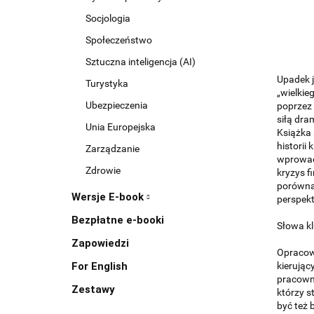
Socjologia
Społeczeństwo
Sztuczna inteligencja (AI)
Upadek j
Turystyka
„wielkie
Ubezpieczenia
poprzez 
siłą dr
Unia Europejska
Książka 
historii
Zarządzanie
wprowadz
Zdrowie
kryzys f
porówna
Wersje E-book
perspekt
Bezpłatne e-booki
Słowa kl
Zapowiedzi
Opracowa
For English
kierując
pracowni
Zestawy
którzy 
być też 