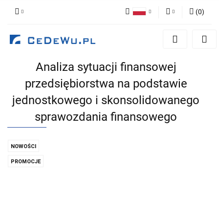
(
0
)
Polski
Zaloguj się
English
Zarejestruj się
Analiza sytuacji finansowej
Dodaj zgłoszenie
przedsiębiorstwa na podstawie
Zgody cookies
jednostkowego i skonsolidowanego
sprawozdania finansowego
NOWOŚCI
PROMOCJE