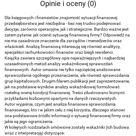
Opinie i oceny (0)
Dla księgowych i finansistów znajomość sytuacji finansowej
przedsiębiorstwa jest niezbędna - bez niej trudno podejmować
decyzje, zarówno operacyjne, jak i strategiczne. Bardzo ważne jest
zatem pytanie: jak ocenić sytuację finansową firmy? Odpowiedź na
nie ma zasadnicze znaczenie dla zarządów i menedżerów oraz
właścicieli. Analizą finansową interesują się również analitycy,
specjaliści rachunkowości i finansów oraz biegli rewidenci.
Książka zawiera szczegółowy opis najważniejszych i najbardziej
uzasadnionych metod analizy wskaźnikowej sprawozdań
finansowych. Autor omawia nie tylko najczęściej analizowane
sprawozdania ogólnego przeznaczenia, ale również sprawozdania
grup kapitałowych. Drugim filarem publikacji jest zaprezentowanie,
jak na podstawie wyników analizy wskaźnikowej formułować
rzetelną ocenę kondycji finansowej. Treści zilustrowano licznymi
przykładami liczbowymi opartymi na danych rzeczywistych.
Autor wyjaśnia, czym jest analiza finansowa sprawozdania
finansowego, kto i w jakim celu z niej korzysta, dlaczego stanowi
ona podstawowe źródło informacji o sytuacji finansowej firmy oraz
jakie są jego ograniczenia.
W kolejnych rozdziałach omówione zostały wskaźniki (ich budowa
wraz z interpretacją) dotyczące: