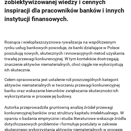
zobiektywizowanej wiedzy i cennych
inspiracji dla pracowników banków i innych
instytucji finansowych.
Rosnąca i wielopłaszczyznowa rywalizacja na współczesnym
rynku usług bankowych powoduje, że banki działające w Polsce
poszukują nowych, sku­tecznych i innowacyjnych metod uzyskania
trwałej przewagi konkurencyjnej. W tym kontekście dostrzegają
znaczenie aktywów niematerialnych, choć ciągle nie wykorzystują
ich skutecznie.
Celem opracowania jest ustalenie roli poszczególnych kategorii
aktywów niematerialnych w tworzeniu przewagi konkurencyjnej
banku oraz wskazanie kierunków zwiększania skuteczności ich
wykorzystania w procesie jej budowy.
Autorka przeprowadziła gruntowną analizę źródeł przewagi
konkurencyjnej banków oraz struktury kapitału intelektualnego. W
oparciu o badania empi­ryczne i studia literaturowe wskazuje źródła
dotychczasowych problemów i formułuje postulaty w zakresie
skutecznego wykorzystania aktywów nie­materialnych w procesie