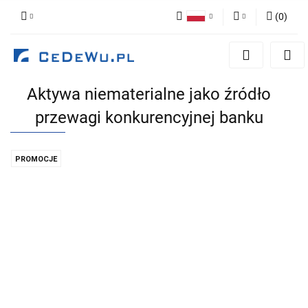
(
0
)
Polski
Zaloguj się
English
Zarejestruj się
Aktywa niematerialne jako źródło
Dodaj zgłoszenie
przewagi konkurencyjnej banku
Zgody cookies
PROMOCJE