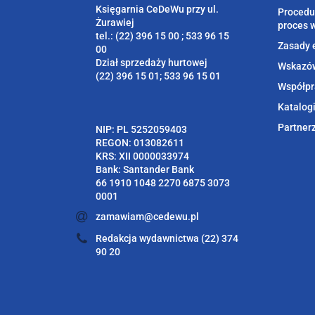
Księgarnia CeDeWu przy ul.
Procedu
Żurawiej
proces 
tel.: (22) 396 15 00 ; 533 96 15
Zasady 
00
Dział sprzedaży hurtowej
Wskazów
(22) 396 15 01; 533 96 15 01
Współpr
Katalog
Partner
NIP: PL 5252059403
REGON: 013082611
KRS: XII 0000033974
Bank: Santander Bank
66 1910 1048 2270 6875 3073
0001
zamawiam@cedewu.pl
Redakcja wydawnictwa (22) 374
90 20