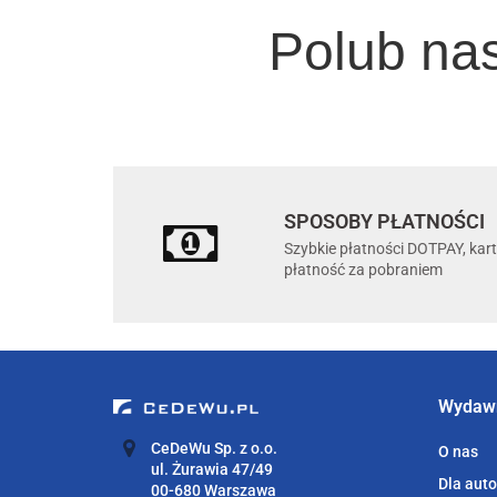
Polub na
SPOSOBY PŁATNOŚCI
Szybkie płatności DOTPAY, kar
płatność za pobraniem
Wydaw
CeDeWu Sp. z o.o.
O nas
ul. Żurawia 47/49
Dla aut
00-680 Warszawa