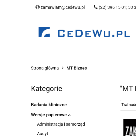
zamawiam@cedewu.pl
(22) 396 15 01; 53 
Kategorie
No
Wydawnictwo
Kategorie
Nowości
Zapowiedzi
B
Strona główna
MT Biznes
Kategorie
"MT 
Badania kliniczne
Wersje papierowe
Administracja i samorząd
Audyt