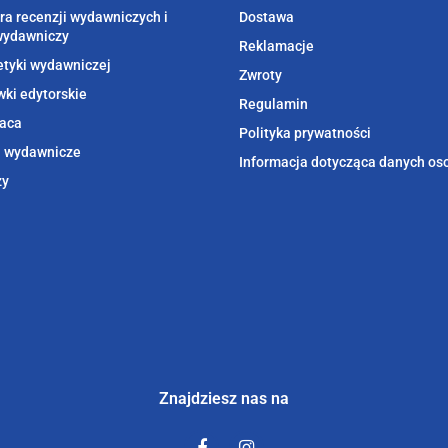
ra recenzji wydawniczych i
Dostawa
wydawniczy
Reklamacje
etyki wydawniczej
Zwroty
ki edytorskie
Regulamin
aca
Polityka prywatności
i wydawnicze
Informacja dotycząca danych o
zy
Znajdziesz nas na