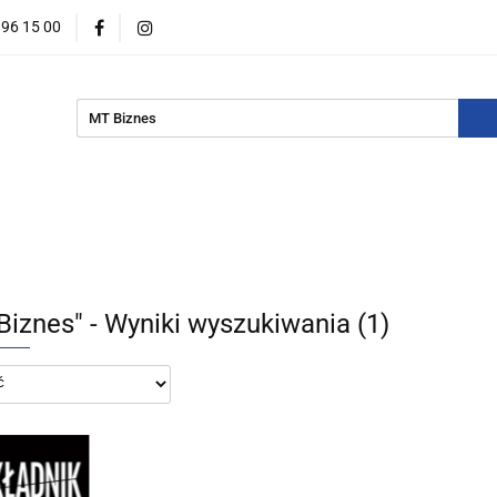
396 15 00
wości
Zapowiedzi
Bestsellery
Promocje
Okazje
For English
Wydawnictwa
estsellery
Promocje
Okazje i zestawy
Wydawnictw
Biznes" - Wyniki wyszukiwania (1)