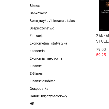
Biznes
Bankowość
Beletrystyka / Literatura faktu
Bezpieczeństwo
ZAKŁA
Edukacja
STOLE.
Ekonometria i statystyka
przezw
79.00
Ekonomia
konflik
59.25
więzi i
Ekonomia i medycyna
lepsze 
Finanse
biznesie
prywat
E-Biznes
Finanse osobiste
Gospodarka
Handel międzynarodowy
HR