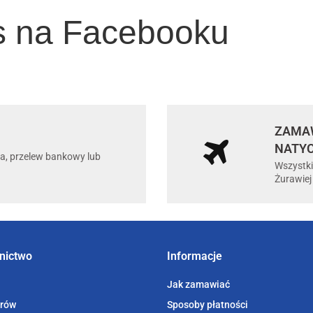
s na Facebooku
ZAMAW
NATY
ta, przelew bankowy lub
Wszystki
Żurawiej
nictwo
Informacje
Jak zamawiać
orów
Sposoby płatności