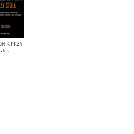
DNIK PRZY
 Jak
yciężać
ty, budować
 osiągać
rezultaty w
 i życiu
nym